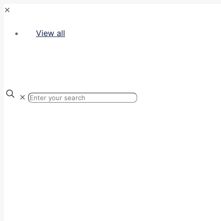
✕
View all
✕