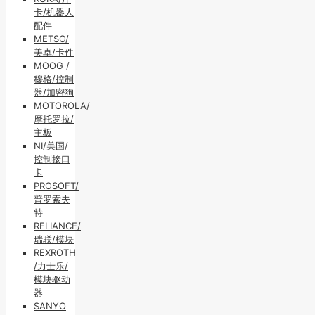
卡/机器人
配件
METSO/
美卓/卡件
MOOG /
穆格/控制
器/加密狗
MOTOROLA/
摩托罗拉/
主板
NI/美国/
控制接口
卡
PROSOFT/
普罗索夫
特
RELIANCE/
瑞联/模块
REXROTH
/力士乐/
模块驱动
器
SANYO