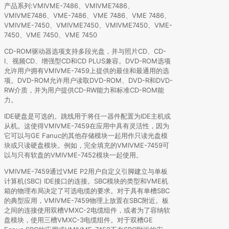
产品系列:VMIVME-7486、VMIVME7486、
VMIVME7486、VME-7486、VME 7486、VME 7486、
VMIVME-7450、VMIVME7450、VMIVME7450、VME-
7450、VME 7450、VME 7450
CD-ROM驱动器选项支持多段光盘，并与照片CD、CD-
I、视频CD、增强型CD和CD PLUS兼容。DVD-ROM选项
允许用户拥有VMIVME-7459上提供的最佳和最通用的选
项。DVD-ROM允许用户读取DVD-ROM、DVD-R和DVD-
RW介质，并为用户提供CD-RW能力和标准CD-ROM能
力。
IDE硬盘是可选的。跳线用于将任一器件配置为IDE主机或
从机。这使得VMIVME-7459在应用中具有灵活性，因为
它可以与GE Fanuc的其他存储模块一起用作只读光盘模
块或只读硬盘模块。例如，完全填充的VMIVME-7459可
以与只有软盘的VMIVME-7452模块一起使用。
VMIVME-7459通过VME P2用户自定义引脚建立与单板
计算机(SBC) IDE接口的连接。SBC模块的类型和VME机
箱的物理布局决定了可选电缆的要求。对于具有单槽SBC
的典型应用，VMIVME-7459物理上放置在SBC附近。板
之间的连接使用双槽VMXC-2电缆组件，或者为了容纳软
盘模块，使用三槽VMXC-3电缆组件。对于双槽GE