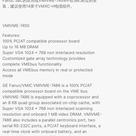
Fanuc SBC的应用或VMIVME-7459不在SBC附近的安
装，建议使用14英寸VMXC-H电缆组件。
VMIVME-7450
Features:
100% PC/AT compatible processor board
Up to 16 MB DRAM
Super VGA 1024 x 768 non interlaced resolution
Customized gate array technology provides
complete VMEbus functionality
Access all VMEbus memory in real or protected
mode
GE Fanuc/VMIC VMIVME-7486 is a 100% PC/AT
compatible processor board on the VME bus.
VMIVME-7486 is equipped with a coprocessor and
an 8 KB quad group associated on-chip cache, with
Super VGA 1024 x 768 non interlaced scanning
resolution and onboard 1 MB video DRAM. VMIVME-
7486 also includes a parallel centronics port, two
serial RS-232C ports, a PC/AT keyboard interface, a
real-time clock with onboard battery, and an