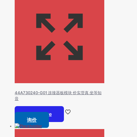
44A730240-G01 连接器板模块 价实货真 坐等知
音
Read more
询价