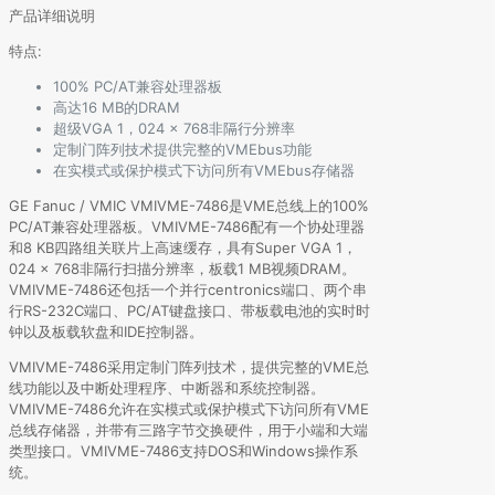
产品详细说明
特点:
100% PC/AT兼容处理器板
高达16 MB的DRAM
超级VGA 1，024 x 768非隔行分辨率
定制门阵列技术提供完整的VMEbus功能
在实模式或保护模式下访问所有VMEbus存储器
GE Fanuc / VMIC VMIVME-7486是VME总线上的100%
PC/AT兼容处理器板。VMIVME-7486配有一个协处理器
和8 KB四路组关联片上高速缓存，具有Super VGA 1，
024 x 768非隔行扫描分辨率，板载1 MB视频DRAM。
VMIVME-7486还包括一个并行centronics端口、两个串
行RS-232C端口、PC/AT键盘接口、带板载电池的实时时
钟以及板载软盘和IDE控制器。
VMIVME-7486采用定制门阵列技术，提供完整的VME总
线功能以及中断处理程序、中断器和系统控制器。
VMIVME-7486允许在实模式或保护模式下访问所有VME
总线存储器，并带有三路字节交换硬件，用于小端和大端
类型接口。VMIVME-7486支持DOS和Windows操作系
统。