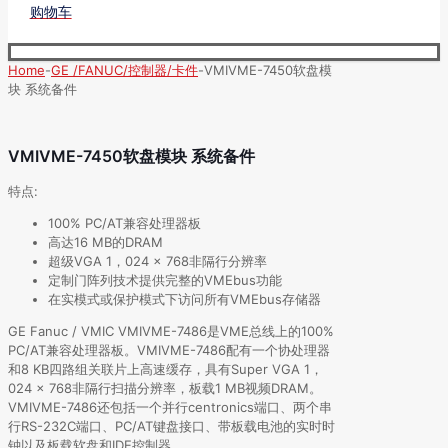
购物车
Home
-
GE /FANUC/控制器/卡件
-
VMIVME-7450软盘模
块 系统备件
VMIVME-7450软盘模块 系统备件
特点:
100% PC/AT兼容处理器板
高达16 MB的DRAM
超级VGA 1，024 x 768非隔行分辨率
定制门阵列技术提供完整的VMEbus功能
在实模式或保护模式下访问所有VMEbus存储器
GE Fanuc / VMIC VMIVME-7486是VME总线上的100%
PC/AT兼容处理器板。VMIVME-7486配有一个协处理器
和8 KB四路组关联片上高速缓存，具有Super VGA 1，
024 x 768非隔行扫描分辨率，板载1 MB视频DRAM。
VMIVME-7486还包括一个并行centronics端口、两个串
行RS-232C端口、PC/AT键盘接口、带板载电池的实时时
钟以及板载软盘和IDE控制器。