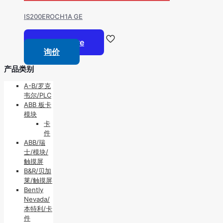
IS200EROCH1A GE
Read more
询价
产品类别
A-B/罗克
韦尔/PLC
ABB 板卡
模块
卡
件
ABB/瑞
士/模块/
触摸屏
B&R/贝加
莱/触摸屏
Bently
Nevada/
本特利/卡
件