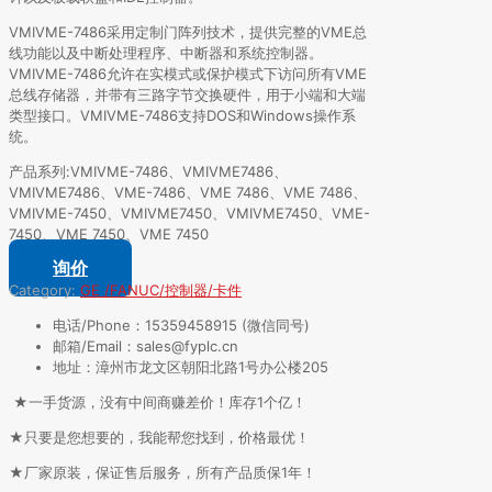
VMIVME-7486采用定制门阵列技术，提供完整的VME总
线功能以及中断处理程序、中断器和系统控制器。
VMIVME-7486允许在实模式或保护模式下访问所有VME
总线存储器，并带有三路字节交换硬件，用于小端和大端
类型接口。VMIVME-7486支持DOS和Windows操作系
统。
产品系列:VMIVME-7486、VMIVME7486、
VMIVME7486、VME-7486、VME 7486、VME 7486、
VMIVME-7450、VMIVME7450、VMIVME7450、VME-
7450、VME 7450、VME 7450
询价
Category:
GE /FANUC/控制器/卡件
电话/Phone：15359458915 (微信同号)
邮箱/Email：sales@fyplc.cn
地址：漳州市龙文区朝阳北路1号办公楼205
★一手货源，没有中间商赚差价！库存1个亿！
★只要是您想要的，我能帮您找到，价格最优！
★厂家原装，保证售后服务，所有产品质保1年！