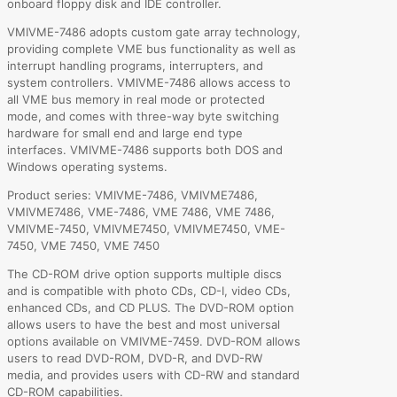
onboard floppy disk and IDE controller.
VMIVME-7486 adopts custom gate array technology,
providing complete VME bus functionality as well as
interrupt handling programs, interrupters, and
system controllers. VMIVME-7486 allows access to
all VME bus memory in real mode or protected
mode, and comes with three-way byte switching
hardware for small end and large end type
interfaces. VMIVME-7486 supports both DOS and
Windows operating systems.
Product series: VMIVME-7486, VMIVME7486,
VMIVME7486, VME-7486, VME 7486, VME 7486,
VMIVME-7450, VMIVME7450, VMIVME7450, VME-
7450, VME 7450, VME 7450
The CD-ROM drive option supports multiple discs
and is compatible with photo CDs, CD-I, video CDs,
enhanced CDs, and CD PLUS. The DVD-ROM option
allows users to have the best and most universal
options available on VMIVME-7459. DVD-ROM allows
users to read DVD-ROM, DVD-R, and DVD-RW
media, and provides users with CD-RW and standard
CD-ROM capabilities.