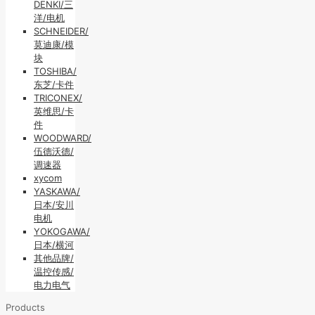
DENKI/三
洋/电机
SCHNEIDER/
莫迪康/模
块
TOSHIBA/
东芝/卡件
TRICONEX/
英维思/卡
件
WOODWARD/
伍德沃德/
调速器
xycom
YASKAWA/
日本/安川
电机
YOKOGAWA/
日本/横河
其他品牌/
温控传感/
电力电气
Products