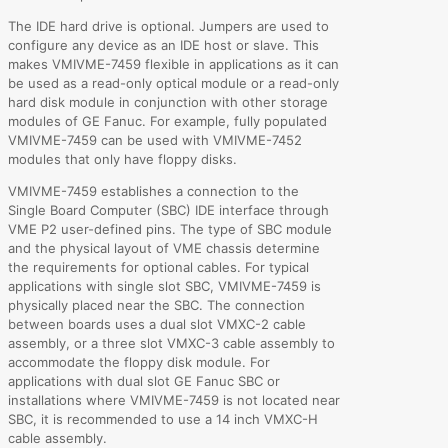
The IDE hard drive is optional. Jumpers are used to
configure any device as an IDE host or slave. This
makes VMIVME-7459 flexible in applications as it can
be used as a read-only optical module or a read-only
hard disk module in conjunction with other storage
modules of GE Fanuc. For example, fully populated
VMIVME-7459 can be used with VMIVME-7452
modules that only have floppy disks.
VMIVME-7459 establishes a connection to the
Single Board Computer (SBC) IDE interface through
VME P2 user-defined pins. The type of SBC module
and the physical layout of VME chassis determine
the requirements for optional cables. For typical
applications with single slot SBC, VMIVME-7459 is
physically placed near the SBC. The connection
between boards uses a dual slot VMXC-2 cable
assembly, or a three slot VMXC-3 cable assembly to
accommodate the floppy disk module. For
applications with dual slot GE Fanuc SBC or
installations where VMIVME-7459 is not located near
SBC, it is recommended to use a 14 inch VMXC-H
cable assembly.