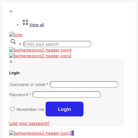
✕
View all
✕
✕
Login
Username or email
*
Password
*
Login
Remember me
Lost your password?
0