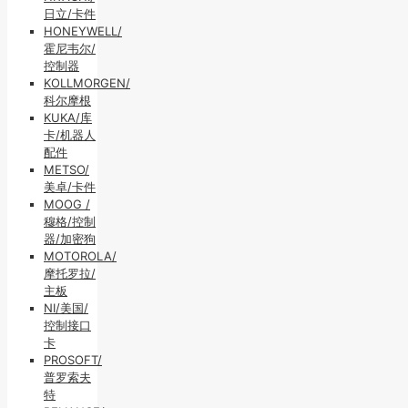
日立/卡件
HONEYWELL/
霍尼韦尔/
控制器
KOLLMORGEN/
科尔摩根
KUKA/库
卡/机器人
配件
METSO/
美卓/卡件
MOOG /
穆格/控制
器/加密狗
MOTOROLA/
摩托罗拉/
主板
NI/美国/
控制接口
卡
PROSOFT/
普罗索夫
特