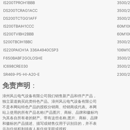
IS200TPROH1BBB
3500/2
DS200TCRAG1ACC
3500/2
DS200TCTGG1AFF
3500/2
IS200TBAIH1CCC
60M10
IS200TVIBH2BBB
60M10
S200TBCIH1BBC
3500/2
IS220PAICH1A 336A4940CSP3
106M10
F650BABF2GOLOSHE
3500/
IC698CRE030
3500/
SR469-P5-HI-A20-E
2300/2
免责声明
：
漳州风云电气设备有限公司我们销售新产品和停产产品，
独立渠道购买此类特色产品。漳州风云电气设备有限公司
不是本网站特色产品的授权分销商、经销商或代表。本网
站上使用的所有产品名称/产品图片、商标、品牌和徽标均
为其各自所有者的财产。带有这些名称,图片、商标、品牌
和徽标的产品描述、描写或销售仅用于识别目的，并不表
示与任何权利持有人有任何关联或授权。