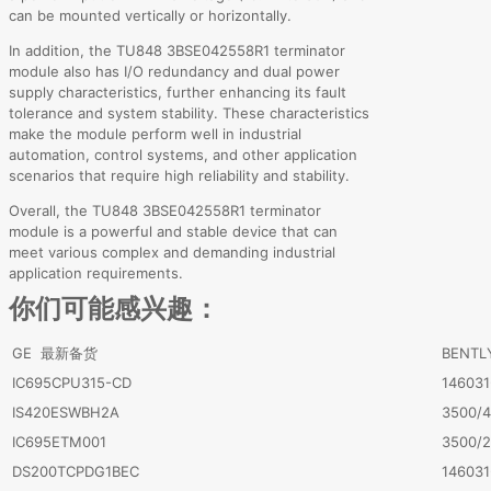
can be mounted vertically or horizontally.
In addition, the TU848 3BSE042558R1 terminator
module also has I/O redundancy and dual power
supply characteristics, further enhancing its fault
tolerance and system stability. These characteristics
make the module perform well in industrial
automation, control systems, and other application
scenarios that require high reliability and stability.
Overall, the TU848 3BSE042558R1 terminator
module is a powerful and stable device that can
meet various complex and demanding industrial
application requirements.
你们可能感兴趣：
GE 最新备货
BENT
IC695CPU315-CD
146031
IS420ESWBH2A
3500/
IC695ETM001
3500/2
DS200TCPDG1BEC
146031