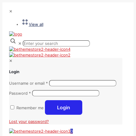
✕
View all
✕
✕
Login
Username or email
*
Password
*
Login
Remember me
Lost your password?
0