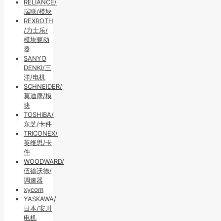
RELIANCE/
瑞联/模块
REXROTH
/力士乐/
模块驱动
器
SANYO
DENKI/三
洋/电机
SCHNEIDER/
莫迪康/模
块
TOSHIBA/
东芝/卡件
TRICONEX/
英维思/卡
件
WOODWARD/
伍德沃德/
调速器
xycom
YASKAWA/
日本/安川
电机