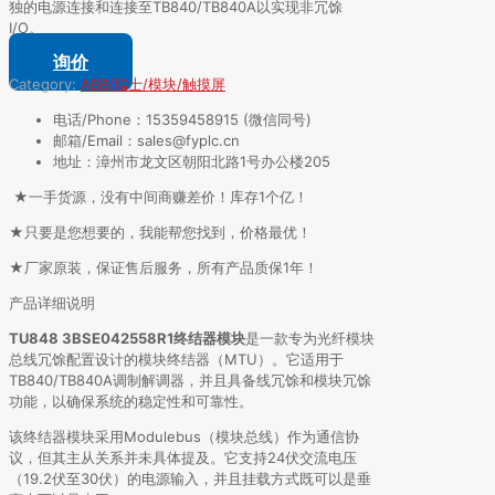
独的电源连接和连接至TB840/TB840A以实现非冗馀
I/O。
询价
Category:
ABB/瑞士/模块/触摸屏
电话/Phone：15359458915 (微信同号)
邮箱/Email：sales@fyplc.cn
地址：漳州市龙文区朝阳北路1号办公楼205
★一手货源，没有中间商赚差价！库存1个亿！
★只要是您想要的，我能帮您找到，价格最优！
★厂家原装，保证售后服务，所有产品质保1年！
产品详细说明
TU848 3BSE042558R1终结器模块
是一款专为光纤模块
总线冗馀配置设计的模块终结器（MTU）。它适用于
TB840/TB840A调制解调器，并且具备线冗馀和模块冗馀
功能，以确保系统的稳定性和可靠性。
该终结器模块采用Modulebus（模块总线）作为通信协
议，但其主从关系并未具体提及。它支持24伏交流电压
（19.2伏至30伏）的电源输入，并且挂载方式既可以是垂