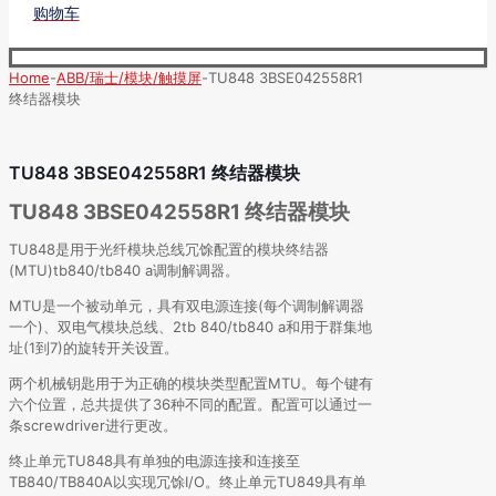
购物车
Home
-
ABB/瑞士/模块/触摸屏
-
TU848 3BSE042558R1
终结器模块
TU848 3BSE042558R1 终结器模块
TU848 3BSE042558R1 终结器模块
TU848是用于光纤模块总线冗馀配置的模块终结器
(MTU)tb840/tb840 a调制解调器。
MTU是一个被动单元，具有双电源连接(每个调制解调器
一个)、双电气模块总线、2tb 840/tb840 a和用于群集地
址(1到7)的旋转开关设置。
两个机械钥匙用于为正确的模块类型配置MTU。每个键有
六个位置，总共提供了36种不同的配置。配置可以通过一
条screwdriver进行更改。
终止单元TU848具有单独的电源连接和连接至
TB840/TB840A以实现冗馀I/O。终止单元TU849具有单