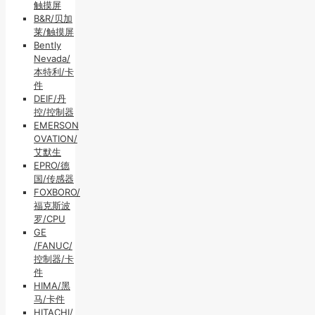
触摸屏
B&R/贝加
莱/触摸屏
Bently
Nevada/
本特利/卡
件
DEIF/丹
控/控制器
EMERSON
OVATION/
艾默生
EPRO/德
国/传感器
FOXBORO/
福克斯波
罗/CPU
GE
/FANUC/
控制器/卡
件
HIMA/黑
马/卡件
HITACHI/