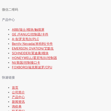
微信二维码
产品中心
ABB/瑞士/模块/触摸屏
GE /FANUC/控制器/卡件
A-B/罗克韦尔/PLC
Bently Nevada/本特利/卡件
EMERSON OVATION/艾默生
SCHNEIDER/莫迪康/模块
HONEYWELL/霍尼韦尔/控制器
NI/美国/控制接口卡
FOXBORO/福克斯波罗/CPU
快速链接
首页
公司简介
产品中心
新闻资讯
询价单
联系我们