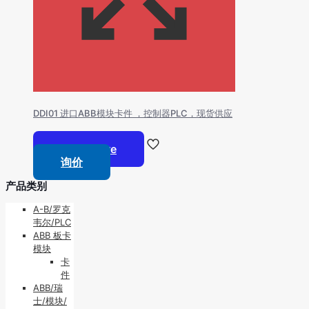
DDI01 进口ABB模块卡件 ，控制器PLC，现货供应
Read more
询价
产品类别
A-B/罗克
韦尔/PLC
ABB 板卡
模块
卡
件
ABB/瑞
士/模块/