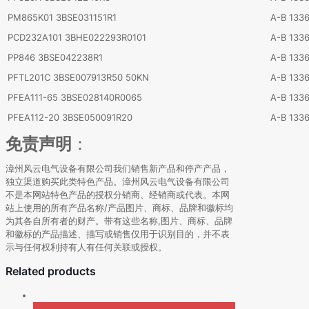
PM865K01 3BSE031151R1
A-B 133
PCD232A101 3BHE022293R0101
A-B 133
PP846 3BSE042238R1
A-B 133
PFTL201C 3BSE007913R50 50KN
A-B 133
PFEA111-65 3BSE028140R0065
A-B 133
PFEA112-20 3BSE050091R20
A-B 133
免责声明
：
漳州风云电气设备有限公司我们销售新产品和停产产品，
独立渠道购买此类特色产品。漳州风云电气设备有限公司
不是本网站特色产品的授权分销商、经销商或代表。本网
站上使用的所有产品名称/产品图片、商标、品牌和徽标均
为其各自所有者的财产。带有这些名称,图片、商标、品牌
和徽标的产品描述、描写或销售仅用于识别目的，并不表
示与任何权利持有人有任何关联或授权。
Related products