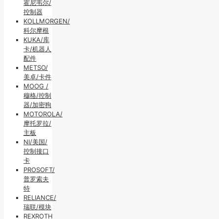
霍尼韦尔/
控制器
KOLLMORGEN/
科尔摩根
KUKA/库
卡/机器人
配件
METSO/
美卓/卡件
MOOG /
穆格/控制
器/加密狗
MOTOROLA/
摩托罗拉/
主板
NI/美国/
控制接口
卡
PROSOFT/
普罗索夫
特
RELIANCE/
瑞联/模块
REXROTH