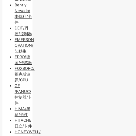
Bently
Nevada/
本特利/卡
件
DEIF/丹
控/控制器
EMERSON
OVATION/
艾默生
EPRO/德
国/传感器
FOXBORO/
福克斯波
罗/CPU
GE
/FANUC/
控制器/卡
件
HIMA/黑
马/卡件
HITACHI/
日立/卡件
HONEYWELL/