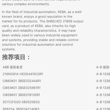
various complex environments.
In the field of industrial automation, KEBA, as a well-
known brand, enjoys a good reputation in the
market for its products. The SI485/422 21809 output
card, as a product of KEBA, also inherits its high
quality and reliability characteristics. It may have
been widely used in various industrial equipment
and systems, providing stable and reliable control
solutions for industrial automation and control
systems.
推荐项目：
ABB 最新备货
A-B 最
216NG61A HESG441633R1
A-B 133
CI860K01 3BSE032444R1
A-B 133
CI854K01 3BSE025961R1
A-B 133
CI858K01 3BSE018135R1
A-B 133
SCYC51020 58052582G
A-B 133
PP825A 3BSE042240R3
A-B 133