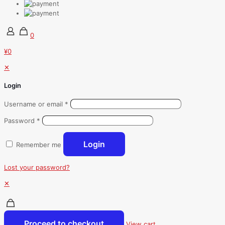
0
¥0
✕
Login
Username or email
*
Password
*
Login
Remember me
Lost your password?
✕
Proceed to checkout
View cart