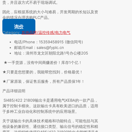
贵，并且该方式不易于现场调试。
因此，应根据系统的大小与难易，开发周期的长短以及资
金的情况合理选购PLC产品。
询价
Category:
其他品牌/温控传感/电力电气
电话/Phone：15359458915 (微信同号)
邮箱/Email：sales@fyplc.cn
地址：漳州市龙文区朝阳北路1号办公楼205
★一手货源，没有中间商赚差价！库存1个亿！
★只要是您想要的，我能帮您找到，价格最优！
★厂家原装，保证售后服务，所有产品质保1年！
产品详细说明
SI485/422 21809输出卡是通用电气KEBA的一款产品，
属于控制卡模块。这款输出卡具有欧美进口的品质，适用
于多种工业自动化和控制系统中的应用场景。
关于该输出卡的具体技术规格和功能特点，可能包括与其
他设备的兼容性、通信接口类型、输出信号的稳定性和精
度等。这些特性使得SI485/422 21809输出卡能够满足各