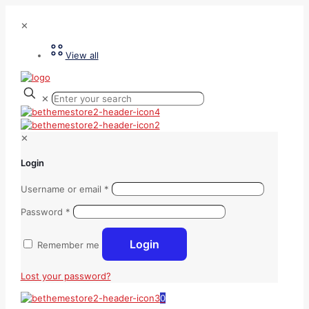
✕
View all
✕
✕
Login
Username or email
*
Password
*
Login
Remember me
Lost your password?
0