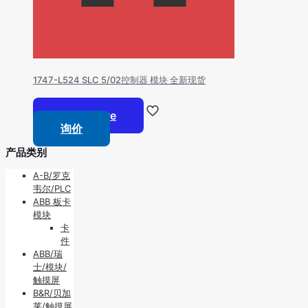
1747-L524 SLC 5/02控制器 模块 全新现货
Read more
询价
产品类别
A-B/罗克
韦尔/PLC
ABB 板卡
模块
卡
件
ABB/瑞
士/模块/
触摸屏
B&R/贝加
莱/触摸屏