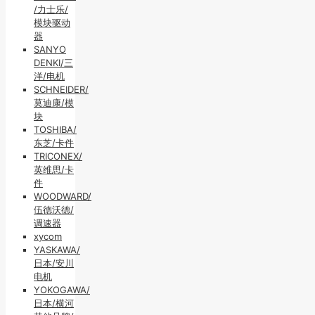
/力士乐/
模块驱动
器
SANYO
DENKI/三
洋/电机
SCHNEIDER/
莫迪康/模
块
TOSHIBA/
东芝/卡件
TRICONEX/
英维思/卡
件
WOODWARD/
伍德沃德/
调速器
xycom
YASKAWA/
日本/安川
电机
YOKOGAWA/
日本/横河