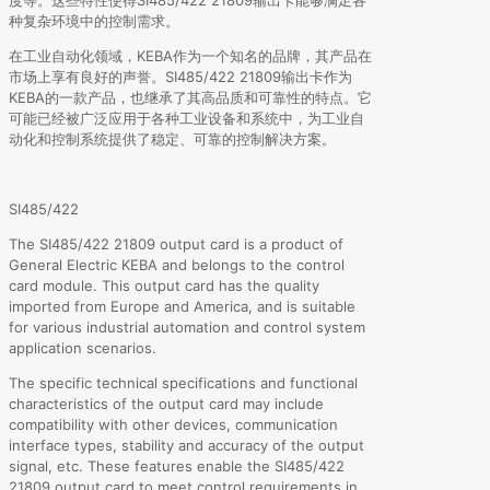
种复杂环境中的控制需求。
在工业自动化领域，KEBA作为一个知名的品牌，其产品在
市场上享有良好的声誉。SI485/422 21809输出卡作为
KEBA的一款产品，也继承了其高品质和可靠性的特点。它
可能已经被广泛应用于各种工业设备和系统中，为工业自
动化和控制系统提供了稳定、可靠的控制解决方案。
SI485/422
The SI485/422 21809 output card is a product of
General Electric KEBA and belongs to the control
card module. This output card has the quality
imported from Europe and America, and is suitable
for various industrial automation and control system
application scenarios.
The specific technical specifications and functional
characteristics of the output card may include
compatibility with other devices, communication
interface types, stability and accuracy of the output
signal, etc. These features enable the SI485/422
21809 output card to meet control requirements in