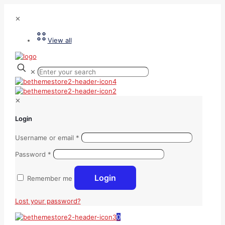
✕
View all
✕
✕
Login
Username or email
*
Password
*
Login
Remember me
Lost your password?
0