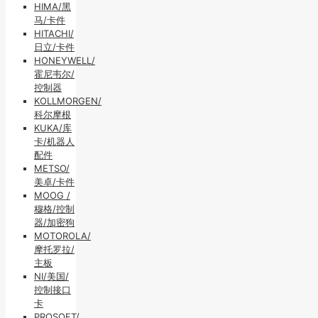
HIMA/黑
马/卡件
HITACHI/
日立/卡件
HONEYWELL/
霍尼韦尔/
控制器
KOLLMORGEN/
科尔摩根
KUKA/库
卡/机器人
配件
METSO/
美卓/卡件
MOOG /
穆格/控制
器/加密狗
MOTOROLA/
摩托罗拉/
主板
NI/美国/
控制接口
卡
PROSOFT/