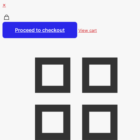
✕
Proceed to checkout
View cart