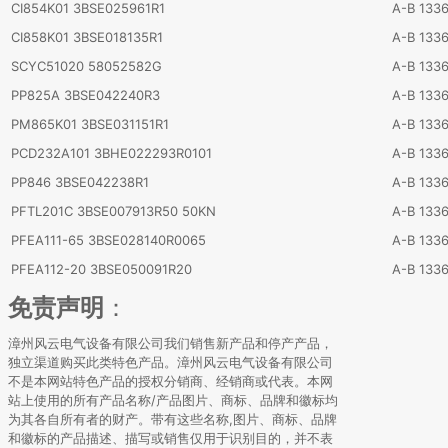
CI854K01 3BSE025961R1
A-B 133
CI858K01 3BSE018135R1
A-B 133
SCYC51020 58052582G
A-B 133
PP825A 3BSE042240R3
A-B 133
PM865K01 3BSE031151R1
A-B 133
PCD232A101 3BHE022293R0101
A-B 133
PP846 3BSE042238R1
A-B 133
PFTL201C 3BSE007913R50 50KN
A-B 133
PFEA111-65 3BSE028140R0065
A-B 133
PFEA112-20 3BSE050091R20
A-B 133
免责声明
：
漳州风云电气设备有限公司我们销售新产品和停产产品，
独立渠道购买此类特色产品。漳州风云电气设备有限公司
不是本网站特色产品的授权分销商、经销商或代表。本网
站上使用的所有产品名称/产品图片、商标、品牌和徽标均
为其各自所有者的财产。带有这些名称,图片、商标、品牌
和徽标的产品描述、描写或销售仅用于识别目的，并不表