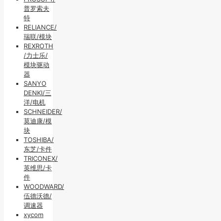
普罗索夫
特
RELIANCE/
瑞联/模块
REXROTH
/力士乐/
模块驱动
器
SANYO
DENKI/三
洋/电机
SCHNEIDER/
莫迪康/模
块
TOSHIBA/
东芝/卡件
TRICONEX/
英维思/卡
件
WOODWARD/
伍德沃德/
调速器
xycom