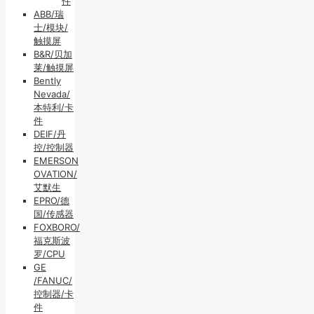
件
ABB/瑞
士/模块/
触摸屏
B&R/贝加
莱/触摸屏
Bently
Nevada/
本特利/卡
件
DEIF/丹
控/控制器
EMERSON
OVATION/
艾默生
EPRO/德
国/传感器
FOXBORO/
福克斯波
罗/CPU
GE
/FANUC/
控制器/卡
件