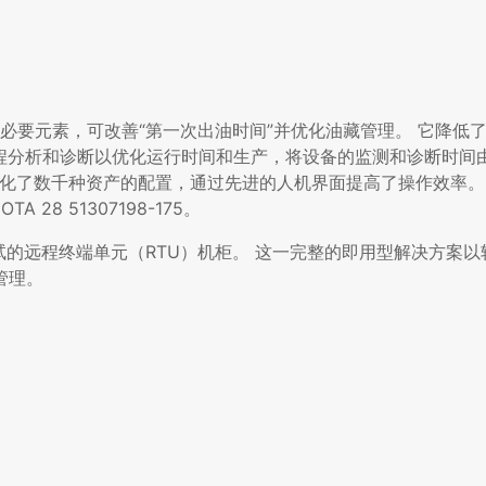
的必要元素，可改善“第一次出油时间”并优化油藏管理。 它降低
行远程分析和诊断以优化运行时间和生产，将设备的监测和诊断时间
从根本上简化了数千种资产的配置，通过先进的人机界面提高了操作效率。R
TA 28 51307198-175。
试的远程终端单元（RTU）机柜。 这一完整的即用型解决方案
。 ​​