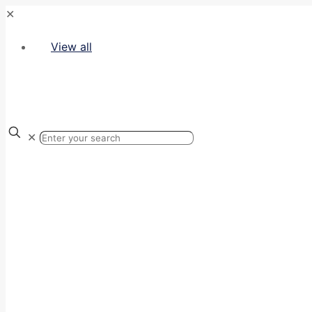
✕
View all
✕