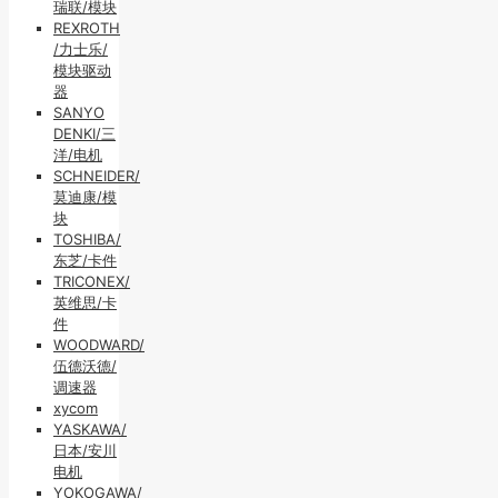
瑞联/模块
REXROTH
/力士乐/
模块驱动
器
SANYO
DENKI/三
洋/电机
SCHNEIDER/
莫迪康/模
块
TOSHIBA/
东芝/卡件
TRICONEX/
英维思/卡
件
WOODWARD/
伍德沃德/
调速器
xycom
YASKAWA/
日本/安川
电机
YOKOGAWA/