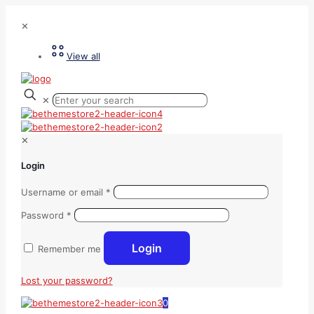
✕
View all
✕
✕
Login
Username or email
*
Password
*
Login
Remember me
Lost your password?
0