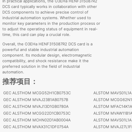
In practical applications, the O3EHa HENF315087R2
DCS card typically works in collaboration with other
DCS components to achieve precise control of
industrial automation systems. Whether used to
monitor key parameters in the production process or
to adjust the operating status of equipment in real-
time, this card can play a crucial role.
Overall, the O3EHa HENF315087R2 DCS card is a
powerful and stable industrial automation
component. Its modular design, electromagnetic
compatibility, and shock resistance make it the
preferred solution in the field of industrial
automation.
推荐项目：
GEC ALSTHOM MCGG52H1CB0753C
ALSTOM MAVS01L1A
GEC ALSTHOM MVAJ23B1AB0757B
ALSTOM MCGG62N1
GEC ALSTHOM MVAJ13D1GB0780A
ALSTOM MFAC14K1A
GEC ALSTHOM MCGG22D1CB0753C
ALSTOM MVAW11B1A
GEC ALSTHOM MCHN02D1AB0004A
ALSTOM MAVS01L1A
GEC ALSTHOM MVAX31C1DF0754A
ALSTOM MVAJ27L1F