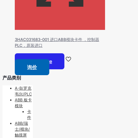
3HAC031683-001 进口ABB模块卡件 ，控制器
PLC，原装进口
Read more
询价
产品类别
A-B/罗克
韦尔/PLC
ABB 板卡
模块
卡
件
ABB/瑞
士/模块/
触摸屏