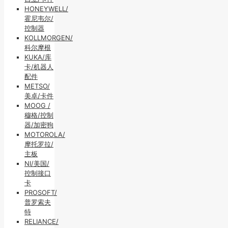
HONEYWELL/
霍尼韦尔/
控制器
KOLLMORGEN/
科尔摩根
KUKA/库
卡/机器人
配件
METSO/
美卓/卡件
MOOG /
穆格/控制
器/加密狗
MOTOROLA/
摩托罗拉/
主板
NI/美国/
控制接口
卡
PROSOFT/
普罗索夫
特
RELIANCE/