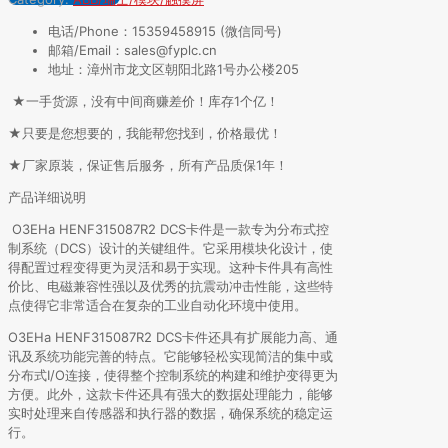
电话/Phone：15359458915 (微信同号)
邮箱/Email：sales@fyplc.cn
地址：漳州市龙文区朝阳北路1号办公楼205
★一手货源，没有中间商赚差价！库存1个亿！
★只要是您想要的，我能帮您找到，价格最优！
★厂家原装，保证售后服务，所有产品质保1年！
产品详细说明
O3EHa HENF315087R2 DCS卡件是一款专为分布式控
制系统（DCS）设计的关键组件。它采用模块化设计，使
得配置过程变得更为灵活和易于实现。这种卡件具有高性
价比、电磁兼容性强以及优秀的抗震动冲击性能，这些特
点使得它非常适合在复杂的工业自动化环境中使用。
O3EHa HENF315087R2 DCS卡件还具有扩展能力高、通
讯及系统功能完善的特点。它能够轻松实现简洁的集中或
分布式I/O连接，使得整个控制系统的构建和维护变得更为
方便。此外，这款卡件还具有强大的数据处理能力，能够
实时处理来自传感器和执行器的数据，确保系统的稳定运
行。