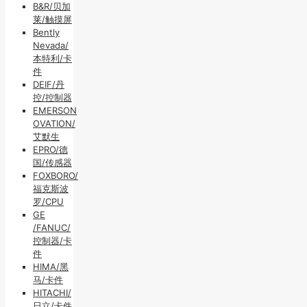
B&R/贝加
莱/触摸屏
Bently
Nevada/
本特利/卡
件
DEIF/丹
控/控制器
EMERSON
OVATION/
艾默生
EPRO/德
国/传感器
FOXBORO/
福克斯波
罗/CPU
GE
/FANUC/
控制器/卡
件
HIMA/黑
马/卡件
HITACHI/
日立/卡件