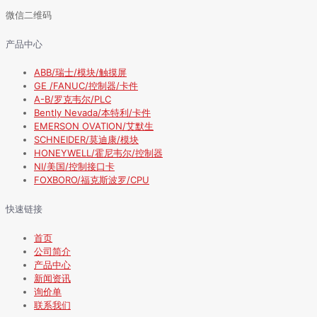
微信二维码
产品中心
ABB/瑞士/模块/触摸屏
GE /FANUC/控制器/卡件
A-B/罗克韦尔/PLC
Bently Nevada/本特利/卡件
EMERSON OVATION/艾默生
SCHNEIDER/莫迪康/模块
HONEYWELL/霍尼韦尔/控制器
NI/美国/控制接口卡
FOXBORO/福克斯波罗/CPU
快速链接
首页
公司简介
产品中心
新闻资讯
询价单
联系我们