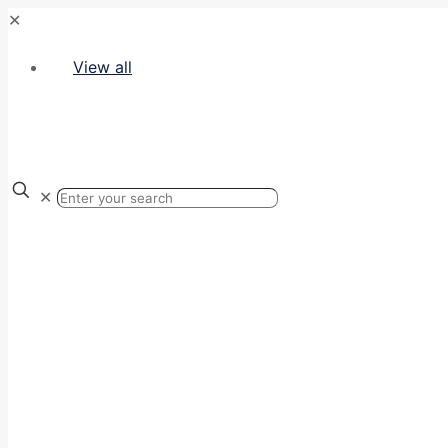
✕
View all
✕