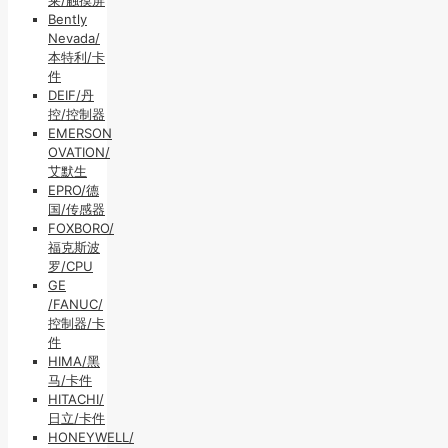
Bently
Nevada/
本特利/卡
件
DEIF/丹
控/控制器
EMERSON
OVATION/
艾默生
EPRO/德
国/传感器
FOXBORO/
福克斯波
罗/CPU
GE
/FANUC/
控制器/卡
件
HIMA/黑
马/卡件
HITACHI/
日立/卡件
HONEYWELL/