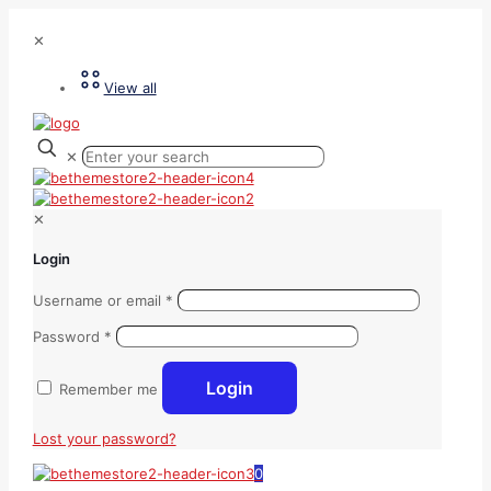
✕
View all
✕
✕
Login
Username or email
*
Password
*
Login
Remember me
Lost your password?
0