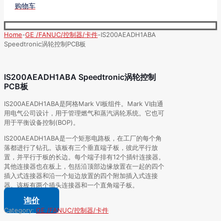
购物车
Home
-
GE /FANUC/控制器/卡件
-
IS200AEADH1ABA
Speedtronic涡轮控制PCB板
IS200AEADH1ABA Speedtronic涡轮控制
PCB板
IS200AEADH1ABA是阿格Mark VI板组件。Mark VI由通
用电气公司设计，用于管理燃气和蒸汽涡轮系统。它也可
用于平衡设备控制(BOP)。
IS200AEADH1ABA是一个矩形电路板，在工厂的每个角
落都进行了钻孔。该板有三个垂直端子板，彼此平行放
置，并平行于板的长边。每个端子排有12个插针连接器。
其他连接器也在板上，包括沿顶部边缘放置在一起的四个
插入式连接器和沿一个短边放置的四个附加插入式连接
器。该板有两个插头连接器和一个直角端子板。
询价
Category:
GE /FANUC/控制器/卡件