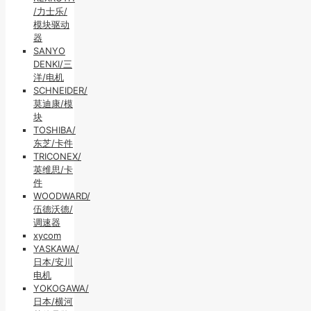
/力士乐/
模块驱动
器
SANYO
DENKI/三
洋/电机
SCHNEIDER/
莫迪康/模
块
TOSHIBA/
东芝/卡件
TRICONEX/
英维思/卡
件
WOODWARD/
伍德沃德/
调速器
xycom
YASKAWA/
日本/安川
电机
YOKOGAWA/
日本/横河