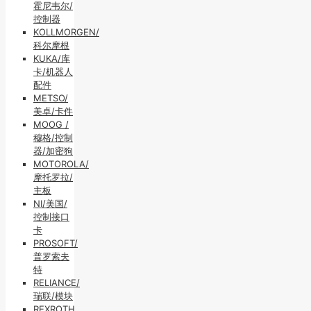
霍尼韦尔/
控制器
KOLLMORGEN/
科尔摩根
KUKA/库
卡/机器人
配件
METSO/
美卓/卡件
MOOG /
穆格/控制
器/加密狗
MOTOROLA/
摩托罗拉/
主板
NI/美国/
控制接口
卡
PROSOFT/
普罗索夫
特
RELIANCE/
瑞联/模块
REXROTH