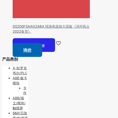
DS200FSAAG2ABA 现场电源放大器板《漳州风云
2022备货》
Read more
询价
产品类别
A-B/罗克
韦尔/PLC
ABB 板卡
模块
卡
件
ABB/瑞
士/模块/
触摸屏
B&R/贝加
莱/触摸屏