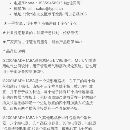
电话/Phone：15359458915 (微信同号)
邮箱/Email：sales@fyplc.cn
地址：漳州市龙文区朝阳北路1号办公楼205
★一手货源，没有中间商赚差价！库存1个亿！
★只要是您想要的，我能帮您找到，价格最优！
★厂家原装，保证售后服务，所有产品质保1年！
产品详细说明
IS200AEADH1ABA是阿格Mark VI板组件。Mark VI由通
用电气公司设计，用于管理燃气和蒸汽涡轮系统。它也可
用于平衡设备控制(BOP)。
IS200AEADH1ABA是一个矩形电路板，在工厂的每个角
落都进行了钻孔。该板有三个垂直端子板，彼此平行放
置，并平行于板的长边。每个端子排有12个插针连接器。
其他连接器也在板上，包括沿顶部边缘放置在一起的四个
插入式连接器和沿一个短边放置的四个附加插入式连接
器。该板有两个插头连接器和一个直角端子板。
IS200AEADH1ABA上的其他电路板组件包括两个散热
器、八个继电器、几个高压电容器、其他电容器、电阻器
(包括线绕电阻器)和多个集成电路。该板标有几个代码，