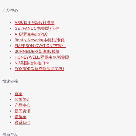
产品中心
ABB/瑞士/模块/触摸屏
GE /FANUC/控制器/卡件
A-B/罗克韦尔/PLC
Bently Nevada/本特利/卡件
EMERSON OVATION/艾默生
SCHNEIDER/莫迪康/模块
HONEYWELL/霍尼韦尔/控制器
NI/美国/控制接口卡
FOXBORO/福克斯波罗/CPU
快速链接
首页
公司简介
产品中心
新闻资讯
询价单
联系我们
最新产品