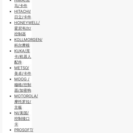
马/卡件
HITACHI/
日立/卡件
HONEYWELL/
霍尼韦尔/
控制器
KOLLMORGEN/
科尔摩根
KUKA/库
卡/机器人
配件
METSO/
美卓/卡件
MOOG /
穆格/控制
器/加密狗
MOTOROLA/
摩托罗拉/
主板
NI/美国/
控制接口
卡
PROSOFT/