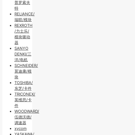
普罗索夫
特
RELIANCE/
瑞联/模块
REXROTH
/力士乐/
模块驱动
器
SANYO
DENKI/三
洋/电机
SCHNEIDER/
莫迪康/模
块
TOSHIBA/
东芝/卡件
TRICONEX/
英维思/卡
件
WOODWARD/
伍德沃德/
调速器
xycom
YASKAWA/