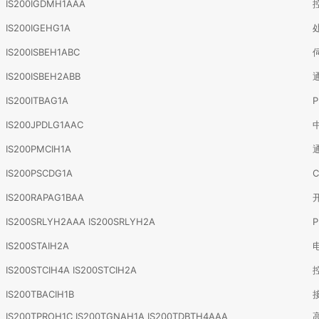
IS200IGDMH1AAA
IS200IGEHG1A
IS200ISBEH1ABC
IS200ISBEH2ABB
IS200ITBAG1A
IS200JPDLG1AAC
IS200PMCIH1A
IS200PSCDG1A
IS200RAPAG1BAA
IS200SRLYH2AAA IS200SRLYH2A
P
IS200STAIH2A
IS200STCIH4A IS200STCIH2A
IS200TBACIH1B
IS200TPROH1C IS200TGNAH1A IS200TDBTH4AAA