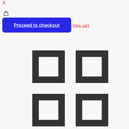
✕
Proceed to checkout
View cart