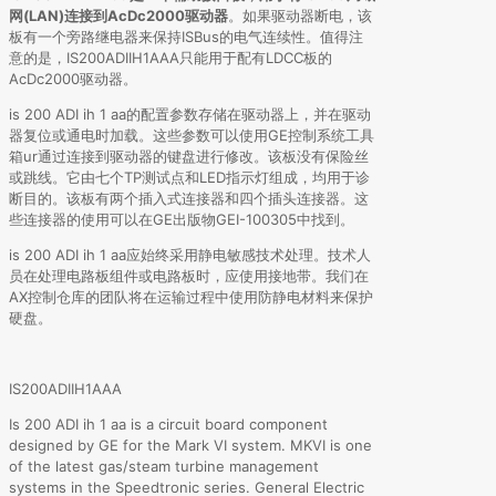
网(LAN)连接到AcDc2000驱动器
。如果驱动器断电，该
板有一个旁路继电器来保持ISBus的电气连续性。值得注
意的是，IS200ADIIH1AAA只能用于配有LDCC板的
AcDc2000驱动器。
is 200 ADI ih 1 aa的配置参数存储在驱动器上，并在驱动
器复位或通电时加载。这些参数可以使用GE控制系统工具
箱ur通过连接到驱动器的键盘进行修改。该板没有保险丝
或跳线。它由七个TP测试点和LED指示灯组成，均用于诊
断目的。该板有两个插入式连接器和四个插头连接器。这
些连接器的使用可以在GE出版物GEI-100305中找到。
is 200 ADI ih 1 aa应始终采用静电敏感技术处理。技术人
员在处理电路板组件或电路板时，应使用接地带。我们在
AX控制仓库的团队将在运输过程中使用防静电材料来保护
硬盘。
IS200ADIIH1AAA
Is 200 ADI ih 1 aa is a circuit board component
designed by GE for the Mark VI system. MKVI is one
of the latest gas/steam turbine management
systems in the Speedtronic series. General Electric