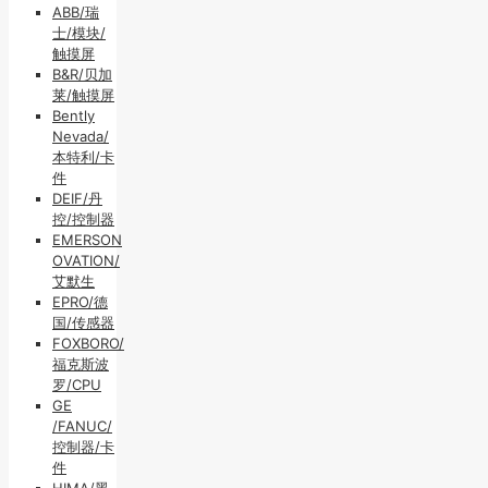
ABB/瑞
士/模块/
触摸屏
B&R/贝加
莱/触摸屏
Bently
Nevada/
本特利/卡
件
DEIF/丹
控/控制器
EMERSON
OVATION/
艾默生
EPRO/德
国/传感器
FOXBORO/
福克斯波
罗/CPU
GE
/FANUC/
控制器/卡
件
HIMA/黑