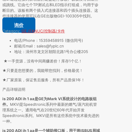
或跳线。它由七个TP测试点和LED指示灯组成，均用于诊
断目的。该板有两个插入式连接器和四个插头连接器。这
些连接器的使用可以在GE出版物GEI-100305中找到。
询价
Category:
GE /FANUC/控制器/卡件
电话/Phone：15359458915 (微信同号)
邮箱/Email：sales@fyplc.cn
地址：漳州市龙文区朝阳北路1号办公楼205
★一手货源，没有中间商赚差价！库存1个亿！
★只要是您想要的，我能帮您找到，价格最优！
★厂家原装，保证售后服务，所有产品质保1年！
产品详细说明
is 200 ADI ih 1 aa是GE为Mark VI系统设计的电路板组
件。
MKVI是Speedtronic系列中最新的燃气/蒸汽轮机管
理系统之一。通用电气在20世纪60年代开始开发
Speedtronic系列。MKVI是所有这些系统中技术最先进的
一种。
is 200 ADI ih 1 aa是一个辅助接口板，用于将ISBUS局域