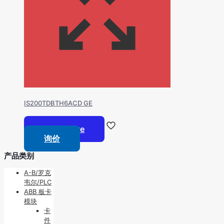
IS200TDBTH6ACD GE
Read more
询价
产品类别
A-B/罗克
韦尔/PLC
ABB 板卡
模块
卡
件