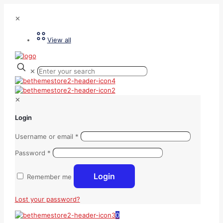
✕
View all
✕
✕
Login
Username or email
*
Password
*
Login
Remember me
Lost your password?
0