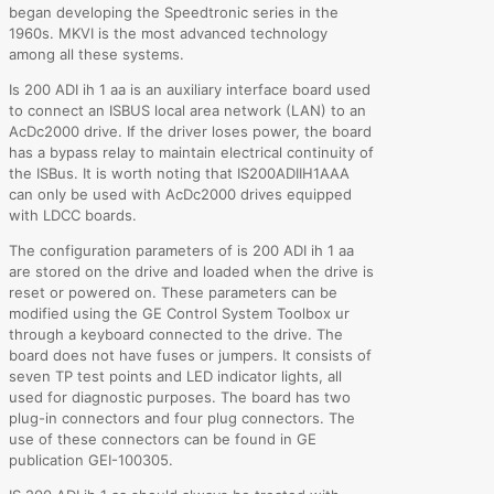
began developing the Speedtronic series in the
1960s. MKVI is the most advanced technology
among all these systems.
Is 200 ADI ih 1 aa is an auxiliary interface board used
to connect an ISBUS local area network (LAN) to an
AcDc2000 drive. If the driver loses power, the board
has a bypass relay to maintain electrical continuity of
the ISBus. It is worth noting that IS200ADIIH1AAA
can only be used with AcDc2000 drives equipped
with LDCC boards.
The configuration parameters of is 200 ADI ih 1 aa
are stored on the drive and loaded when the drive is
reset or powered on. These parameters can be
modified using the GE Control System Toolbox ur
through a keyboard connected to the drive. The
board does not have fuses or jumpers. It consists of
seven TP test points and LED indicator lights, all
used for diagnostic purposes. The board has two
plug-in connectors and four plug connectors. The
use of these connectors can be found in GE
publication GEI-100305.