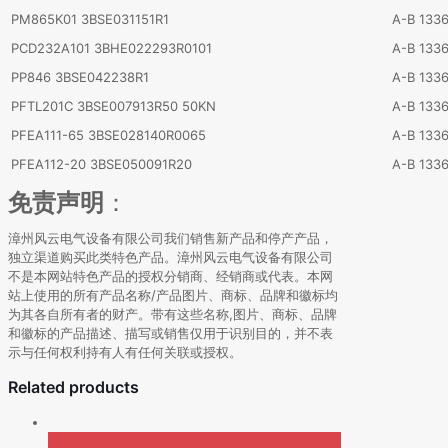
PM865K01 3BSE031151R1
A-B 133
PCD232A101 3BHE022293R0101
A-B 133
PP846 3BSE042238R1
A-B 133
PFTL201C 3BSE007913R50 50KN
A-B 133
PFEA111-65 3BSE028140R0065
A-B 133
PFEA112-20 3BSE050091R20
A-B 133
免责声明
：
漳州风云电气设备有限公司我们销售新产品和停产产品，
独立渠道购买此类特色产品。漳州风云电气设备有限公司
不是本网站特色产品的授权分销商、经销商或代表。本网
站上使用的所有产品名称/产品图片、商标、品牌和徽标均
为其各自所有者的财产。带有这些名称,图片、商标、品牌
和徽标的产品描述、描写或销售仅用于识别目的，并不表
示与任何权利持有人有任何关联或授权。
Related products