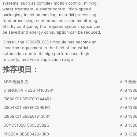
systems, such as complex motion control, mining,
water treatment, elevator control, high-speed
packaging, injection molding, material processing,
food processing, continuous emission monitoring,
etc. By configuring the required system, space can
be saved and energy consumption can be reduced.
Overall, the IC3645LXCD1 module has become an
important equipment in the field of industrial
automation due to its high performance, high
reliability, and wide application range
推荐项目：
ABB 最新备货
A-B 最
216NG61A HESG441633R1
A-B 133
CI860K01 3BSE032444R1
A-B 133
CI854K01 3BSE025961R1
A-B 133
CI858K01 3BSE018135R1
A-B 133
SCYC51020 58052582G
A-B 133
PP825A 3BSE042240R3
A-B 133