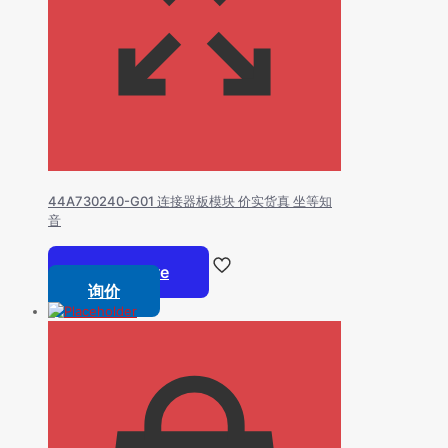
44A730240-G01 连接器板模块 价实货真 坐等知
音
Read more
询价