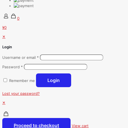
0
¥0
✕
Login
Username or email
*
Password
*
Login
Remember me
Lost your password?
✕
Proceed to checkout
View cart