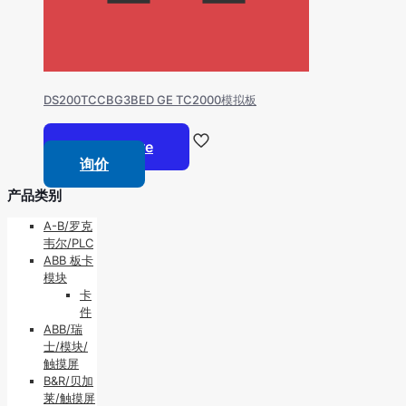
DS200TCCBG3BED GE TC2000模拟板
Read more
询价
产品类别
A-B/罗克
韦尔/PLC
ABB 板卡
模块
卡
件
ABB/瑞
士/模块/
触摸屏
B&R/贝加
莱/触摸屏