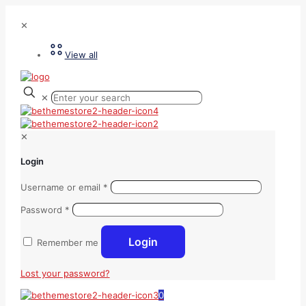
✕
View all
✕
✕
Login
Username or email
*
Password
*
Login
Remember me
Lost your password?
0