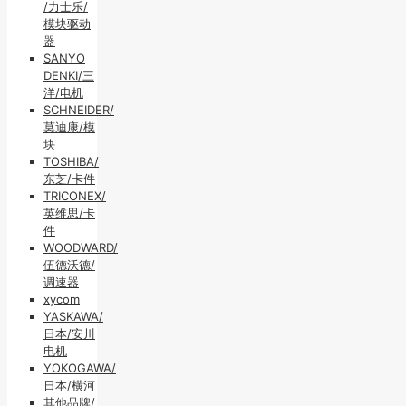
/力士乐/
模块驱动
器
SANYO
DENKI/三
洋/电机
SCHNEIDER/
莫迪康/模
块
TOSHIBA/
东芝/卡件
TRICONEX/
英维思/卡
件
WOODWARD/
伍德沃德/
调速器
xycom
YASKAWA/
日本/安川
电机
YOKOGAWA/
日本/横河
其他品牌/