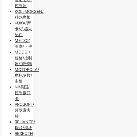
控制器
KOLLMORGEN/
科尔摩根
KUKA/库
卡/机器人
配件
METSO/
美卓/卡件
MOOG /
穆格/控制
器/加密狗
MOTOROLA/
摩托罗拉/
主板
NI/美国/
控制接口
卡
PROSOFT/
普罗索夫
特
RELIANCE/
瑞联/模块
REXROTH