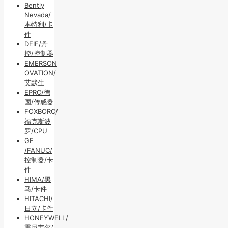
Bently
Nevada/
本特利/卡
件
DEIF/丹
控/控制器
EMERSON
OVATION/
艾默生
EPRO/德
国/传感器
FOXBORO/
福克斯波
罗/CPU
GE
/FANUC/
控制器/卡
件
HIMA/黑
马/卡件
HITACHI/
日立/卡件
HONEYWELL/
霍尼韦尔/