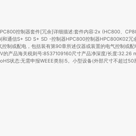
HPC800控制器套件[冗余]详细描述:套件内容:2x (HC800、CP80
控制和通信S+ SD S+ SD -控制器HPC800控制器HPC800K
0 用于电气控制或配电，包括装有第90章所述仪器或装置的电气控制或
的产品海关税则号:8537109160尺寸产品净深度/长度:32.26
kg环境RoHS状态:无需申报WEEE类别:5。小型设备(外部尺寸不超过5