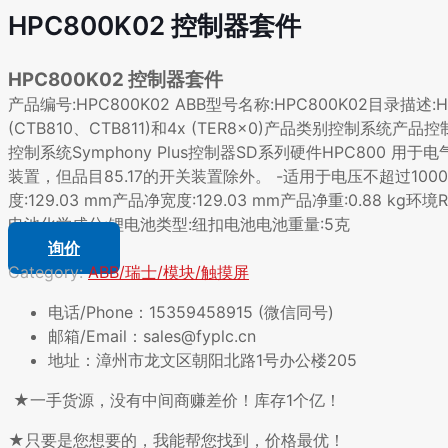
HPC800K02 控制器套件
HPC800K02 控制器套件
产品编号:HPC800K02 ABB型号名称:HPC800K02目录描述:
(CTB810、CTB811)和4x (TER8x0)产品类别控制系统产品
控制系统Symphony Plus控制器SD系列硬件HPC80
装置，但品目85.17的开关装置除外。 -适用于电压不超过1000V
度:129.03 mm产品净宽度:129.03 mm产品净重:0.88 
电池化学成分:锂电池类型:纽扣电池电池重量:5克
询价
Category:
ABB/瑞士/模块/触摸屏
电话/Phone：15359458915 (微信同号)
邮箱/Email：sales@fyplc.cn
地址：漳州市龙文区朝阳北路1号办公楼205
★一手货源，没有中间商赚差价！库存1个亿！
★只要是您想要的，我能帮您找到，价格最优！