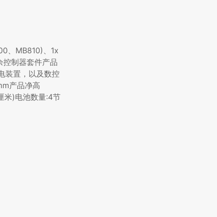
0、MB810)、1x
02冗余控制器套件产品
配电装置，以及数控
 mm产品净高
0厘米)电池数量:4节