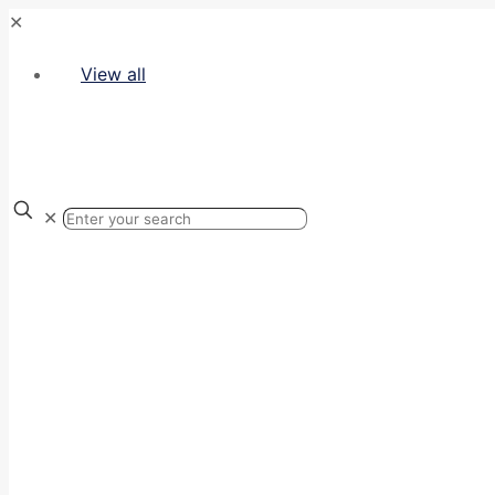
✕
View all
✕