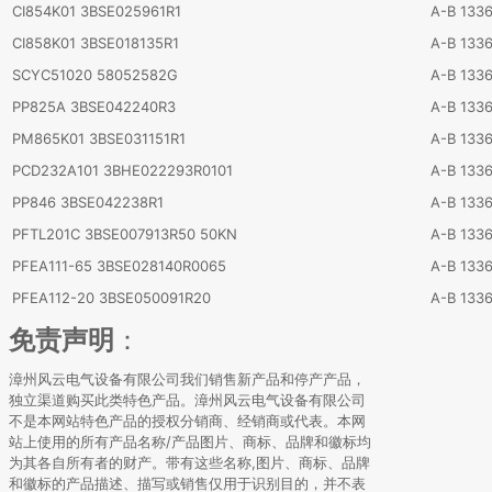
CI854K01 3BSE025961R1
A-B 133
CI858K01 3BSE018135R1
A-B 133
SCYC51020 58052582G
A-B 133
PP825A 3BSE042240R3
A-B 133
PM865K01 3BSE031151R1
A-B 133
PCD232A101 3BHE022293R0101
A-B 133
PP846 3BSE042238R1
A-B 133
PFTL201C 3BSE007913R50 50KN
A-B 133
PFEA111-65 3BSE028140R0065
A-B 133
PFEA112-20 3BSE050091R20
A-B 133
免责声明
：
漳州风云电气设备有限公司我们销售新产品和停产产品，
独立渠道购买此类特色产品。漳州风云电气设备有限公司
不是本网站特色产品的授权分销商、经销商或代表。本网
站上使用的所有产品名称/产品图片、商标、品牌和徽标均
为其各自所有者的财产。带有这些名称,图片、商标、品牌
和徽标的产品描述、描写或销售仅用于识别目的，并不表