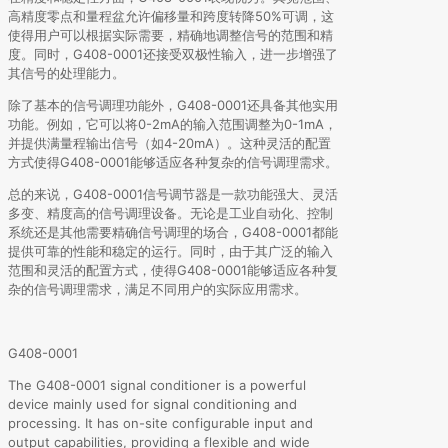
高精度零点和量程盆允许偏移量和跨度转降50%可调，这
使得用户可以根据实际需要，精确地调整信号的范围和精
度。同时，G408-0001还接受双极性输入，进一步增强了
其信号的处理能力。
除了基本的信号调理功能外，G408-0001还具备其他实用
功能。例如，它可以将0-2mA的输入范围调整为0-1mA，
并提供满量程输出信号（如4-20mA）。这种灵活的配置
方式使得G408-0001能够适应各种复杂的信号调理需求。
总的来说，G408-0001信号调节器是一款功能强大、灵活
多变、精度高的信号调理设备。无论是工业自动化、控制
系统还是其他需要精确信号调理的场合，G408-0001都能
提供可靠的性能和稳定的运行。同时，由于其广泛的输入
范围和灵活的配置方式，使得G408-0001能够适应各种复
杂的信号调理需求，满足不同用户的实际应用需求。
G408-0001
The G408-0001 signal conditioner is a powerful
device mainly used for signal conditioning and
processing. It has on-site configurable input and
output capabilities, providing a flexible and wide