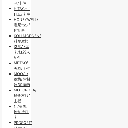
马/卡件
HITACHI/
日立/卡件
HONEYWELL/
霍尼韦尔/
控制器
KOLLMORGEN/
科尔摩根
KUKA/库
卡/机器人
配件
METSO/
美卓/卡件
MOOG /
穆格/控制
器/加密狗
MOTOROLA/
摩托罗拉/
主板
NI/美国/
控制接口
卡
PROSOFT/
普罗索夫