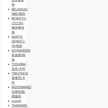
特
RELIANCE/
瑞联/模块
REXROTH
/力士乐/
模块驱动
器
SANYO
DENKI/三
洋/电机
SCHNEIDER/
莫迪康/模
块
TOSHIBA/
东芝/卡件
TRICONEX/
英维思/卡
件
WOODWARD/
伍德沃德/
调速器
xycom
YASKAWA/