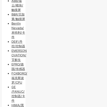
ABB/瑞
士/模块/
触摸屏
B&R/贝加
莱/触摸屏
Bently
Nevada/
本特利/卡
件
DEIF/丹
控/控制器
EMERSON
OVATION/
艾默生
EPRO/德
国/传感器
FOXBORO/
福克斯波
罗/CPU
GE
/FANUC/
控制器/卡
件
HIMA/黑