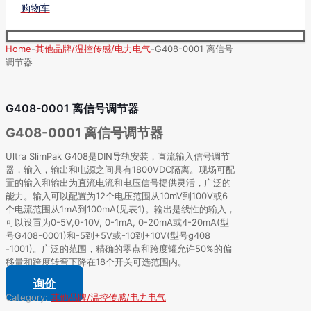
购物车
Home
-
其他品牌/温控传感/电力电气
-
G408-0001 离信号
调节器
G408-0001 离信号调节器
G408-0001 离信号调节器
Ultra SlimPak G408是DIN导轨安装，直流输入信号调节
器，输入，输出和电源之间具有1800VDC隔离。现场可配
置的输入和输出为直流电流和电压信号提供灵活，广泛的
能力。输入可以配置为12个电压范围从10mV到100V或6
个电流范围从1mA到100mA(见表1)。输出是线性的输入，
可以设置为0-5V,0-10V, 0-1mA, 0-20mA或4-20mA(型
号G408-0001)和-5到+5V或-10到+10V(型号g408
-1001)。广泛的范围，精确的零点和跨度罐允许50%的偏
移量和跨度转弯下降在18个开关可选范围内。
询价
Category:
其他品牌/温控传感/电力电气