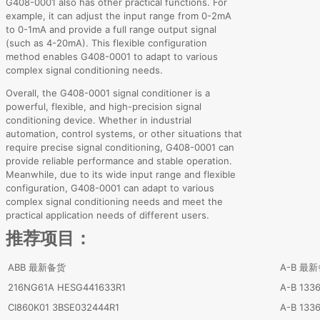
G408-0001 also has other practical functions. For
example, it can adjust the input range from 0-2mA
to 0-1mA and provide a full range output signal
(such as 4-20mA). This flexible configuration
method enables G408-0001 to adapt to various
complex signal conditioning needs.
Overall, the G408-0001 signal conditioner is a
powerful, flexible, and high-precision signal
conditioning device. Whether in industrial
automation, control systems, or other situations that
require precise signal conditioning, G408-0001 can
provide reliable performance and stable operation.
Meanwhile, due to its wide input range and flexible
configuration, G408-0001 can adapt to various
complex signal conditioning needs and meet the
practical application needs of different users.
推荐项目：
ABB 最新备货
A-B 最
216NG61A HESG441633R1
A-B 133
CI860K01 3BSE032444R1
A-B 133