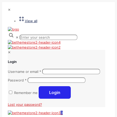
✕
View all
✕
✕
Login
Username or email
*
Password
*
Login
Remember me
Lost your password?
0