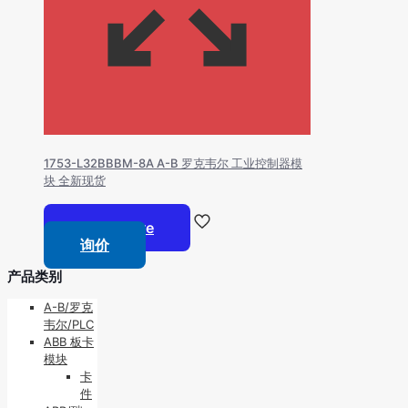
1753-L32BBBM-8A A-B 罗克韦尔 工业控制器模
块 全新现货
Read more
询价
产品类别
A-B/罗克
韦尔/PLC
ABB 板卡
模块
卡
件