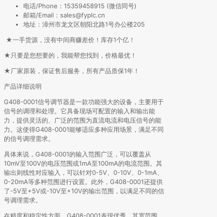
电话/Phone：15359458915 (微信同号)
邮箱/Email：sales@fyplc.cn
地址：漳州市龙文区朝阳北路1号办公楼205
★一手货源，没有中间商赚差价！库存1个亿！
★只要是您想要的，我能帮您找到，价格最优！
★厂家原装，保证售后服务，所有产品质保1年！
产品详细说明
G408-0001信号调节器是一款功能强大的设备，主要用于
信号的调理和处理。它具备现场可配置的输入和输出能
力，提供灵活的、广泛的范围为直流电流和电压信号的能
力。这使得G408-0001能够适应多种应用场景，满足不同
的信号调理需求。
具体来说，G408-0001的输入范围广泛，可以覆盖从
10mV至100V的电压范围或1mA至100mA的电流范围。其
输出则线性对应输入，可以针对0-5V、0-10V、0-1mA、
0-20mA等多种范围进行设置。此外，G408-0001还提供
了-5V至+5V或-10V至+10V的输出范围，以满足不同的信
号调理需求。
在精度和稳定性方面，G408-0001表现优秀。其宽范围、