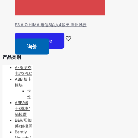
F3 AIO HIMA 电信8输入4输出 漳州风云
Read more
询价
产品类别
A-B/罗克
韦尔/PLC
ABB 板卡
模块
卡
件
ABB/瑞
士/模块/
触摸屏
B&R/贝加
莱/触摸屏
Bently
Nevada/