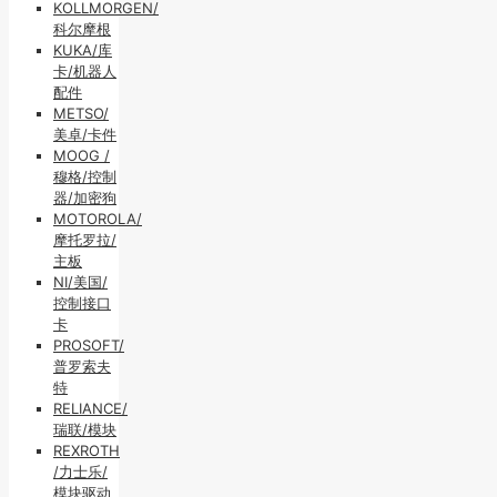
KOLLMORGEN/
科尔摩根
KUKA/库
卡/机器人
配件
METSO/
美卓/卡件
MOOG /
穆格/控制
器/加密狗
MOTOROLA/
摩托罗拉/
主板
NI/美国/
控制接口
卡
PROSOFT/
普罗索夫
特
RELIANCE/
瑞联/模块
REXROTH
/力士乐/
模块驱动