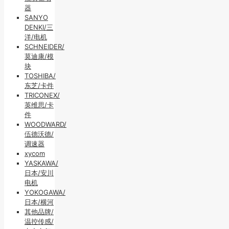
器
SANYO
DENKI/三
洋/电机
SCHNEIDER/
莫迪康/模
块
TOSHIBA/
东芝/卡件
TRICONEX/
英维思/卡
件
WOODWARD/
伍德沃德/
调速器
xycom
YASKAWA/
日本/安川
电机
YOKOGAWA/
日本/横河
其他品牌/
温控传感/