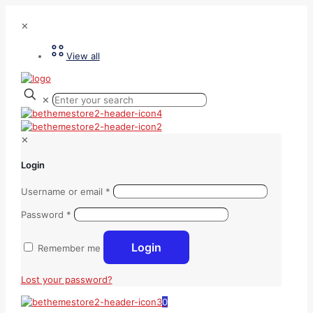
✕
View all
✕
✕
Login
Username or email
*
Password
*
Login
Remember me
Lost your password?
0