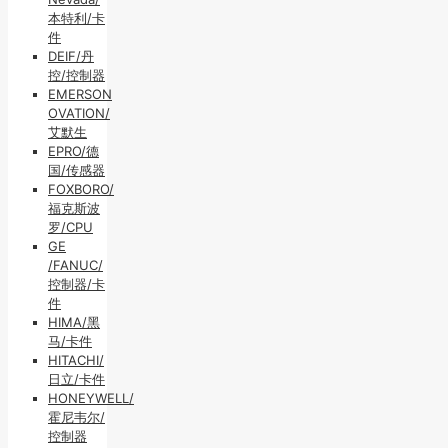
本特利/卡
件
DEIF/丹
控/控制器
EMERSON
OVATION/
艾默生
EPRO/德
国/传感器
FOXBORO/
福克斯波
罗/CPU
GE
/FANUC/
控制器/卡
件
HIMA/黑
马/卡件
HITACHI/
日立/卡件
HONEYWELL/
霍尼韦尔/
控制器