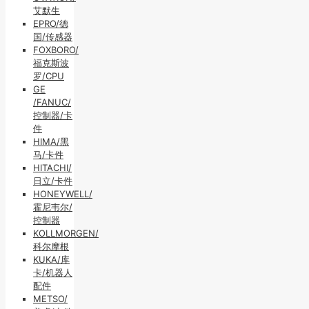
艾默生
EPRO/德
国/传感器
FOXBORO/
福克斯波
罗/CPU
GE
/FANUC/
控制器/卡
件
HIMA/黑
马/卡件
HITACHI/
日立/卡件
HONEYWELL/
霍尼韦尔/
控制器
KOLLMORGEN/
科尔摩根
KUKA/库
卡/机器人
配件
METSO/