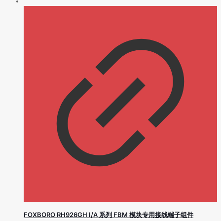
FOXBORO RH926GH I/A 系列 FBM 模块专用接线端子组件