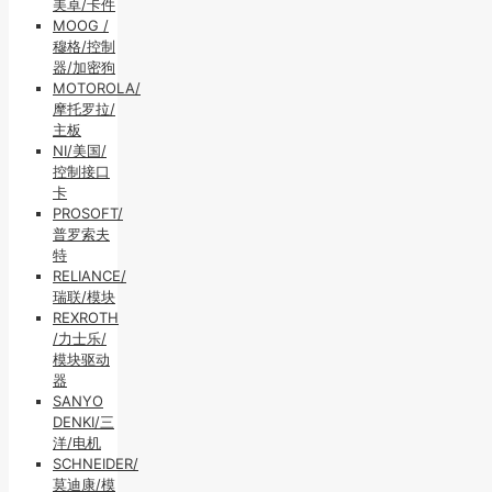
美卓/卡件
MOOG /
穆格/控制
器/加密狗
MOTOROLA/
摩托罗拉/
主板
NI/美国/
控制接口
卡
PROSOFT/
普罗索夫
特
RELIANCE/
瑞联/模块
REXROTH
/力士乐/
模块驱动
器
SANYO
DENKI/三
洋/电机
SCHNEIDER/
莫迪康/模