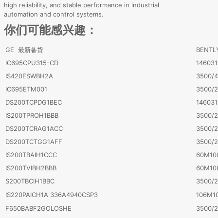
high reliability, and stable performance in industrial
automation and control systems.
你们可能感兴趣：
GE 最新备货
BENT
IC695CPU315-CD
146031
IS420ESWBH2A
3500/
IC695ETM001
3500/2
DS200TCPDG1BEC
146031
IS200TPROH1BBB
3500/2
DS200TCRAG1ACC
3500/2
DS200TCTGG1AFF
3500/2
IS200TBAIH1CCC
60M10
IS200TVIBH2BBB
60M10
S200TBCIH1BBC
3500/2
IS220PAICH1A 336A4940CSP3
106M10
F650BABF2GOLOSHE
3500/