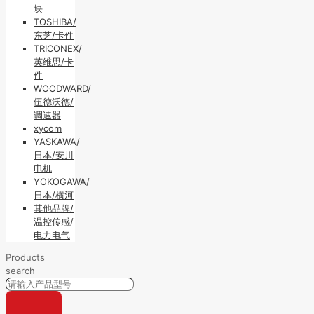
块
TOSHIBA/
东芝/卡件
TRICONEX/
英维思/卡
件
WOODWARD/
伍德沃德/
调速器
xycom
YASKAWA/
日本/安川
电机
YOKOGAWA/
日本/横河
其他品牌/
温控传感/
电力电气
Products
search