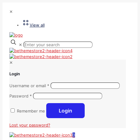
✕
View all
✕
✕
Login
Username or email
*
Password
*
Login
Remember me
Lost your password?
0