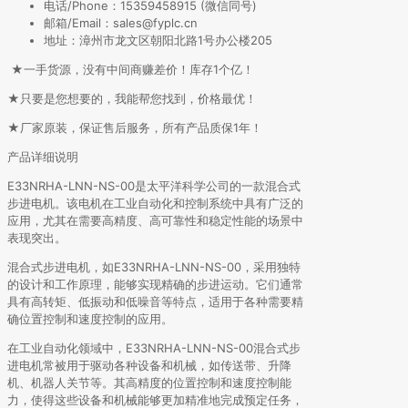
电话/Phone：15359458915 (微信同号)
邮箱/Email：sales@fyplc.cn
地址：漳州市龙文区朝阳北路1号办公楼205
★一手货源，没有中间商赚差价！库存1个亿！
★只要是您想要的，我能帮您找到，价格最优！
★厂家原装，保证售后服务，所有产品质保1年！
产品详细说明
E33NRHA-LNN-NS-00是太平洋科学公司的一款混合式
步进电机。该电机在工业自动化和控制系统中具有广泛的
应用，尤其在需要高精度、高可靠性和稳定性能的场景中
表现突出。
混合式步进电机，如E33NRHA-LNN-NS-00，采用独特
的设计和工作原理，能够实现精确的步进运动。它们通常
具有高转矩、低振动和低噪音等特点，适用于各种需要精
确位置控制和速度控制的应用。
在工业自动化领域中，E33NRHA-LNN-NS-00混合式步
进电机常被用于驱动各种设备和机械，如传送带、升降
机、机器人关节等。其高精度的位置控制和速度控制能
力，使得这些设备和机械能够更加精准地完成预定任务，