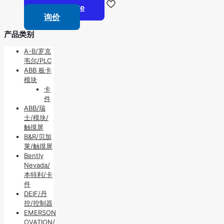
Read more
询价
产品类别
A-B/罗克
韦尔/PLC
ABB 板卡
模块
卡
件
ABB/瑞
士/模块/
触摸屏
B&R/贝加
莱/触摸屏
Bently
Nevada/
本特利/卡
件
DEIF/丹
控/控制器
EMERSON
OVATION/