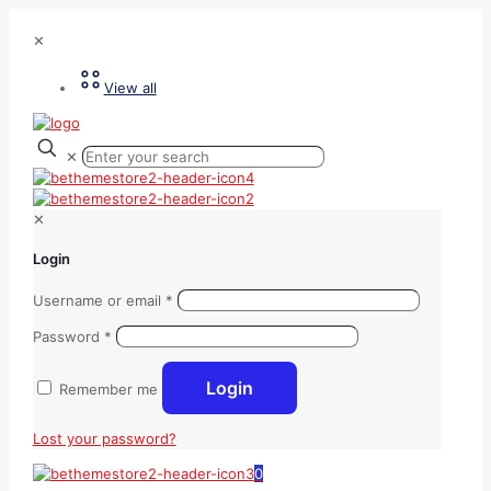
✕
View all
✕
✕
Login
Username or email
*
Password
*
Login
Remember me
Lost your password?
0