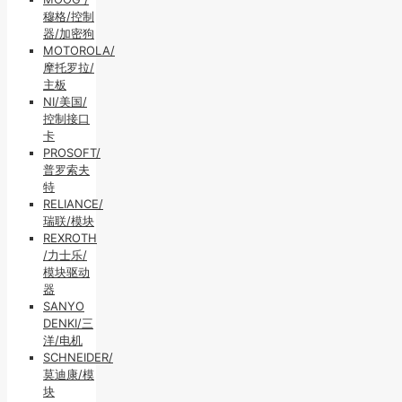
穆格/控制
器/加密狗
MOTOROLA/
摩托罗拉/
主板
NI/美国/
控制接口
卡
PROSOFT/
普罗索夫
特
RELIANCE/
瑞联/模块
REXROTH
/力士乐/
模块驱动
器
SANYO
DENKI/三
洋/电机
SCHNEIDER/
莫迪康/模
块