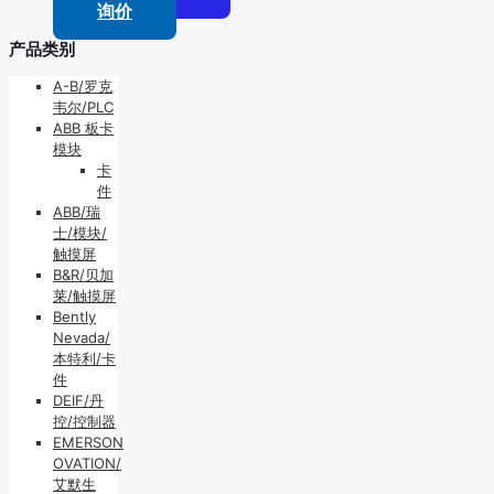
询价
产品类别
A-B/罗克
韦尔/PLC
ABB 板卡
模块
卡
件
ABB/瑞
士/模块/
触摸屏
B&R/贝加
莱/触摸屏
Bently
Nevada/
本特利/卡
件
DEIF/丹
控/控制器
EMERSON
OVATION/
艾默生