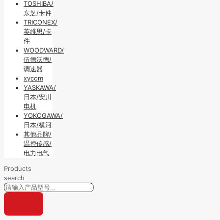
TOSHIBA/
东芝/卡件
TRICONEX/
英维思/卡
件
WOODWARD/
伍德沃德/
调速器
xycom
YASKAWA/
日本/安川
电机
YOKOGAWA/
日本/横河
其他品牌/
温控传感/
电力电气
Products
search