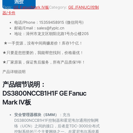
询价
Tags:
GE Fanuc
Mark IV板
Category:
GE /FANUC/控制
器/卡件
电话/Phone：15359458915 (微信同号)
邮箱/Email：sales@fyplc.cn
地址：漳州市龙文区朝阳北路1号办公楼205
★一手货源，没有中间商赚差价！库存1个亿！
★只要是您想要的，我能帮您找到，价格最优！
★厂家原装，保证售后服务，所有产品质保1年！
产品详细说明
产品细节说明：
DS3800NCCB1H1F GE Fanuc
Mark IV板
安全管理器模块（SMM）
：充当
DS3800NCCB1H1F控制器和霍尼韦尔通用控制网
络（UCN）之间的接口，后者是TDC-3000分布式
控制系统的三个主要网络之一。在霍尼韦尔系统看