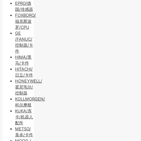
EPRO/德
国/传感器
FOXBORO/
福克斯波
罗/CPU
GE
/FANUC/
控制器/卡
件
HIMA/黑
马/卡件
HITACHI/
日立/卡件
HONEYWELL/
霍尼韦尔/
控制器
KOLLMORGEN/
科尔摩根
KUKA/库
卡/机器人
配件
METSO/
美卓/卡件
MOOG /