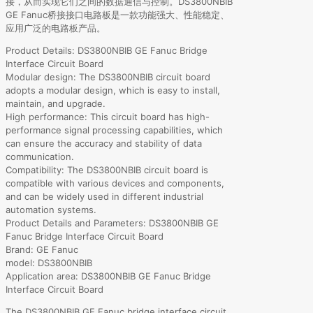
接，从而实现它们之间的数据通信与控制。DS3800NBIB
GE Fanuc桥接接口电路板是一款功能强大、性能稳定、
应用广泛的电路板产品。
Product Details: DS3800NBIB GE Fanuc Bridge
Interface Circuit Board
Modular design: The DS3800NBIB circuit board
adopts a modular design, which is easy to install,
maintain, and upgrade.
High performance: This circuit board has high-
performance signal processing capabilities, which
can ensure the accuracy and stability of data
communication.
Compatibility: The DS3800NBIB circuit board is
compatible with various devices and components,
and can be widely used in different industrial
automation systems.
Product Details and Parameters: DS3800NBIB GE
Fanuc Bridge Interface Circuit Board
Brand: GE Fanuc
model: DS3800NBIB
Application area: DS3800NBIB GE Fanuc Bridge
Interface Circuit Board
The DS3800NBIB GE Fanuc bridge interface circuit