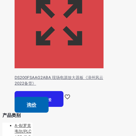
DS200FSAAG2ABA 现场电源放大器板《漳州风云
2022备货》
Read more
询价
产品类别
A-B/罗克
韦尔/PLC