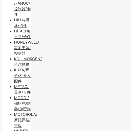
/FANUC/
控制器/卡
件
HIMA/黑
马/卡件
HITACHI/
日立/卡件
HONEYWELL/
霍尼韦尔/
控制器
KOLLMORGEN/
科尔摩根
KUKA/库
卡/机器人
配件
METSO/
美卓/卡件
MOOG /
穆格/控制
器/加密狗
MOTOROLA/
摩托罗拉/
主板