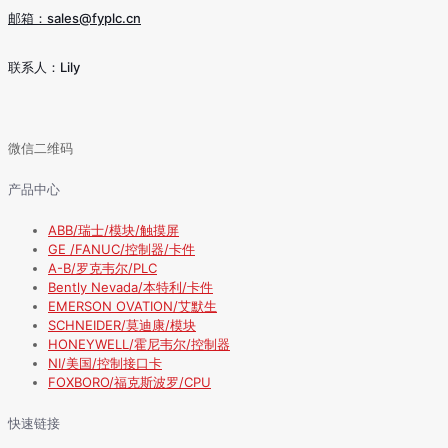
邮箱：sales@fyplc.cn
联系人：Lily
微信二维码
产品中心
ABB/瑞士/模块/触摸屏
GE /FANUC/控制器/卡件
A-B/罗克韦尔/PLC
Bently Nevada/本特利/卡件
EMERSON OVATION/艾默生
SCHNEIDER/莫迪康/模块
HONEYWELL/霍尼韦尔/控制器
NI/美国/控制接口卡
FOXBORO/福克斯波罗/CPU
快速链接