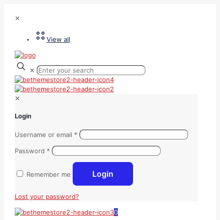
✕
View all
✕
✕
Login
Username or email
*
Password
*
Login
Remember me
Lost your password?
0