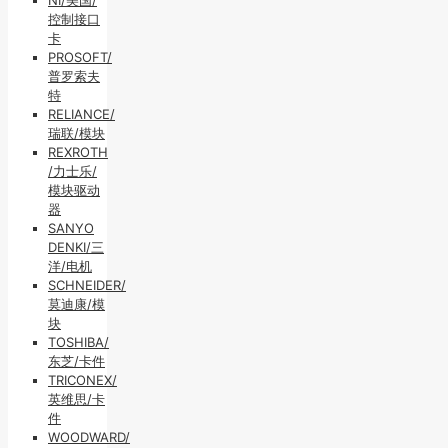
NI/美国/
控制接口
卡
PROSOFT/
普罗索夫
特
RELIANCE/
瑞联/模块
REXROTH
/力士乐/
模块驱动
器
SANYO
DENKI/三
洋/电机
SCHNEIDER/
莫迪康/模
块
TOSHIBA/
东芝/卡件
TRICONEX/
英维思/卡
件
WOODWARD/