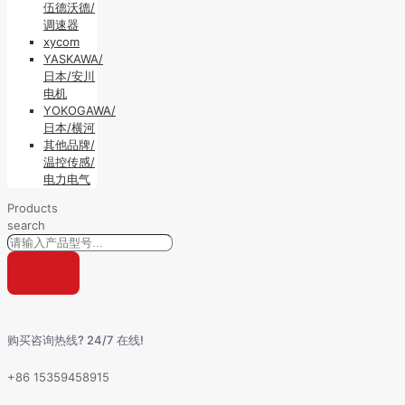
伍德沃德/
调速器
xycom
YASKAWA/
日本/安川
电机
YOKOGAWA/
日本/横河
其他品牌/
温控传感/
电力电气
Products
search
购买咨询热线? 24/7 在线!
+86 15359458915