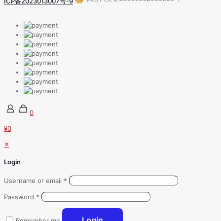
ICP备2023013007号-9
0
¥0
✕
Login
Username or email
*
Password
*
Login
Remember me