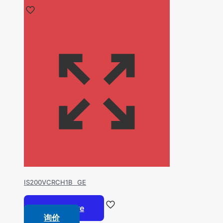
IS200VCRCH1B GE
Read more
询价