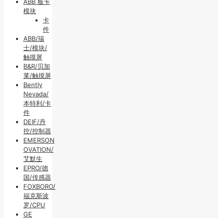
ABB 板卡
模块
卡
件
ABB/瑞
士/模块/
触摸屏
B&R/贝加
莱/触摸屏
Bently
Nevada/
本特利/卡
件
DEIF/丹
控/控制器
EMERSON
OVATION/
艾默生
EPRO/德
国/传感器
FOXBORO/
福克斯波
罗/CPU
GE