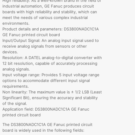
High reliability: As a well-known brand in the field of
industrial automation, GE Fanuc produces circuit
boards with high reliability and stability, which can
meet the needs of various complex industrial
environments.
Product details and parameters: DS3800NADC1C1A
GE Fanuc printed circuit board
Input/Output Signal: An analog input signal used to
receive analog signals from sensors or other
devices.
Resolution: A DATEL analog-to-digital converter with
12 bit resolution, capable of accurately processing
analog signals.
Input voltage range: Provides 5 input voltage range
options to accommodate different input signal
requirements.
Non linearity: The maximum value is ± 1/2 LSB (Least
Significant Bit), ensuring the accuracy and stability
of the signal.
Application field: DS3800NADC1C1A GE Fanuc
printed circuit board
The DS3800NADC1C1A GE Fanuc printed circuit
board is widely used in the following fields: