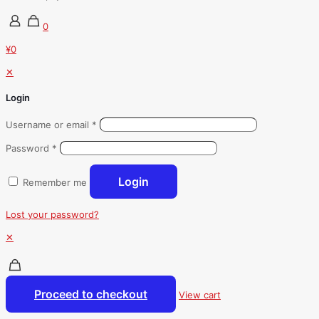
0
¥0
✕
Login
Username or email
*
Password
*
Login
Remember me
Lost your password?
✕
Proceed to checkout
View cart