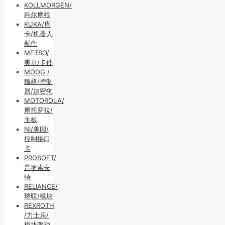
KOLLMORGEN/
科尔摩根
KUKA/库
卡/机器人
配件
METSO/
美卓/卡件
MOOG /
穆格/控制
器/加密狗
MOTOROLA/
摩托罗拉/
主板
NI/美国/
控制接口
卡
PROSOFT/
普罗索夫
特
RELIANCE/
瑞联/模块
REXROTH
/力士乐/
模块驱动