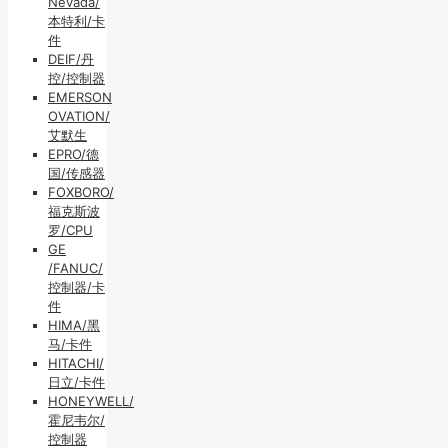
Nevada/
本特利/卡
件
DEIF/丹
控/控制器
EMERSON
OVATION/
艾默生
EPRO/德
国/传感器
FOXBORO/
福克斯波
罗/CPU
GE
/FANUC/
控制器/卡
件
HIMA/黑
马/卡件
HITACHI/
日立/卡件
HONEYWELL/
霍尼韦尔/
控制器