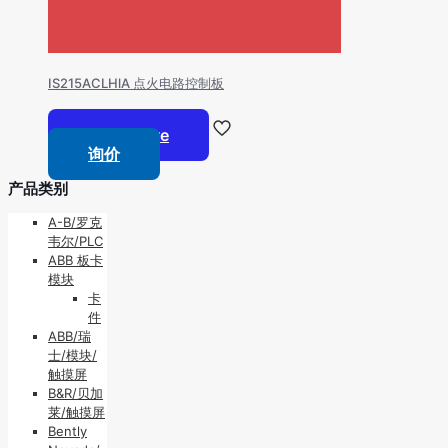
IS215ACLHlA 点火电路控制板
Read more
询价
产品类别
A-B/罗克
韦尔/PLC
ABB 板卡
模块
卡
件
ABB/瑞
士/模块/
触摸屏
B&R/贝加
莱/触摸屏
Bently