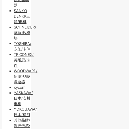
器
SANYO
DENKI/三
洋/电机
SCHNEIDER/
莫迪康/模
块
TOSHIBA/
东芝/卡件
TRICONEX/
英维思/卡
件
WOODWARD/
伍德沃德/
调速器
xycom
YASKAWA/
日本/安川
电机
YOKOGAWA/
日本/横河
其他品牌/
温控传感/