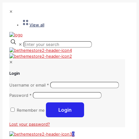
✕
View all
✕
✕
Login
Username or email
*
Password
*
Login
Remember me
Lost your password?
0