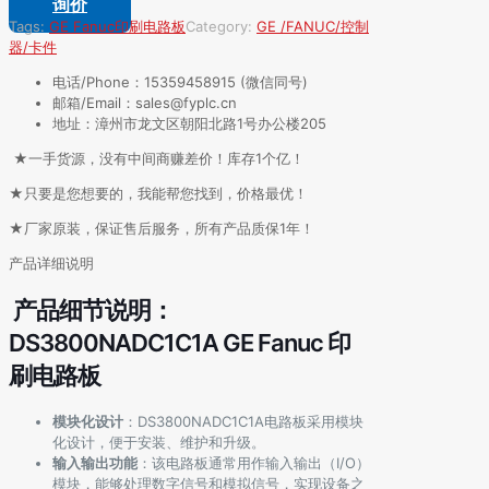
询价
Tags:
GE Fanuc
印刷电路板
Category:
GE /FANUC/控制
器/卡件
电话/Phone：15359458915 (微信同号)
邮箱/Email：sales@fyplc.cn
地址：漳州市龙文区朝阳北路1号办公楼205
★一手货源，没有中间商赚差价！库存1个亿！
★只要是您想要的，我能帮您找到，价格最优！
★厂家原装，保证售后服务，所有产品质保1年！
产品详细说明
产品细节说明：
DS3800NADC1C1A GE Fanuc 印
刷电路板
模块化设计
：DS3800NADC1C1A电路板采用模块
化设计，便于安装、维护和升级。
输入输出功能
：该电路板通常用作输入输出（I/O）
模块，能够处理数字信号和模拟信号，实现设备之