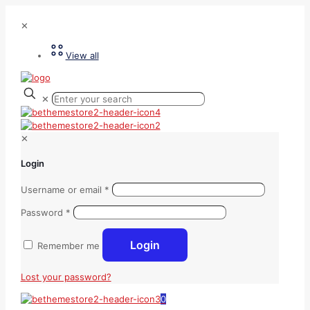
✕
View all
✕
✕
Login
Username or email
*
Password
*
Login
Remember me
Lost your password?
0