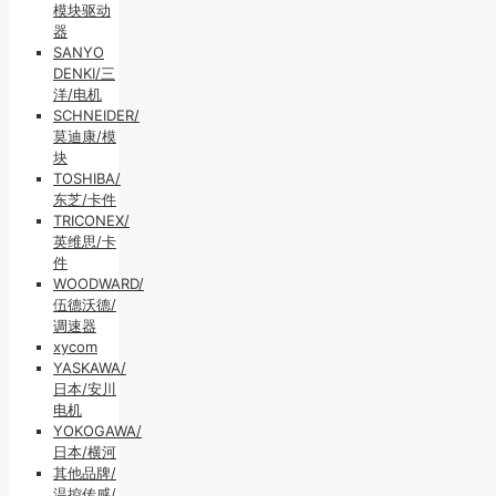
模块驱动
器
SANYO
DENKI/三
洋/电机
SCHNEIDER/
莫迪康/模
块
TOSHIBA/
东芝/卡件
TRICONEX/
英维思/卡
件
WOODWARD/
伍德沃德/
调速器
xycom
YASKAWA/
日本/安川
电机
YOKOGAWA/
日本/横河
其他品牌/
温控传感/