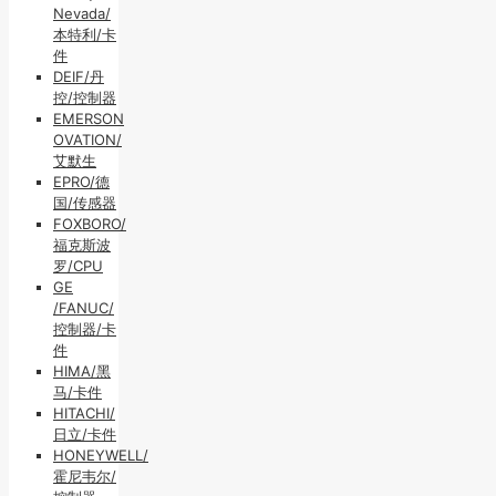
Nevada/
本特利/卡
件
DEIF/丹
控/控制器
EMERSON
OVATION/
艾默生
EPRO/德
国/传感器
FOXBORO/
福克斯波
罗/CPU
GE
/FANUC/
控制器/卡
件
HIMA/黑
马/卡件
HITACHI/
日立/卡件
HONEYWELL/
霍尼韦尔/