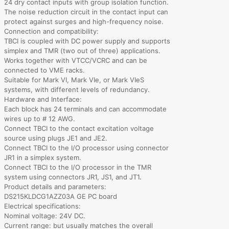
24 dry contact inputs with group isolation function.
The noise reduction circuit in the contact input can
protect against surges and high-frequency noise.
Connection and compatibility:
TBCI is coupled with DC power supply and supports
simplex and TMR (two out of three) applications.
Works together with VTCC/VCRC and can be
connected to VME racks.
Suitable for Mark VI, Mark VIe, or Mark VIeS
systems, with different levels of redundancy.
Hardware and Interface:
Each block has 24 terminals and can accommodate
wires up to # 12 AWG.
Connect TBCI to the contact excitation voltage
source using plugs JE1 and JE2.
Connect TBCI to the I/O processor using connector
JR1 in a simplex system.
Connect TBCI to the I/O processor in the TMR
system using connectors JR1, JS1, and JT1.
Product details and parameters:
DS215KLDCG1AZZ03A GE PC board
Electrical specifications:
Nominal voltage: 24V DC.
Current range: but usually matches the overall