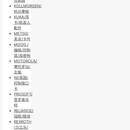
控制器
KOLLMORGEN/
科尔摩根
KUKA/库
卡/机器人
配件
METSO/
美卓/卡件
MOOG /
穆格/控制
器/加密狗
MOTOROLA/
摩托罗拉/
主板
NI/美国/
控制接口
卡
PROSOFT/
普罗索夫
特
RELIANCE/
瑞联/模块
REXROTH
/力士乐/