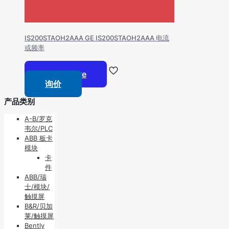
IS200STAOH2AAA GE IS200STAOH2AAA 电流
或频率
Read more
询价
产品类别
A-B/罗克
韦尔/PLC
ABB 板卡
模块
卡
件
ABB/瑞
士/模块/
触摸屏
B&R/贝加
莱/触摸屏
Bently