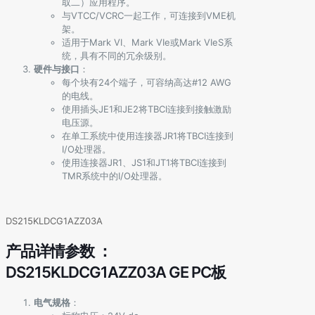
取二）应用程序。
与VTCC/VCRC一起工作，可连接到VME机
架。
适用于Mark VI、Mark VIe或Mark VIeS系
统，具有不同的冗余级别。
硬件与接口
：
每个块有24个端子，可容纳高达#12 AWG
的电线。
使用插头JE1和JE2将TBCI连接到接触激励
电压源。
在单工系统中使用连接器JR1将TBCI连接到
I/O处理器。
使用连接器JR1、JS1和JT1将TBCI连接到
TMR系统中的I/O处理器。
DS215KLDCG1AZZ03A
产品详情参数 ：
DS215KLDCG1AZZ03A GE PC板
电气规格
：