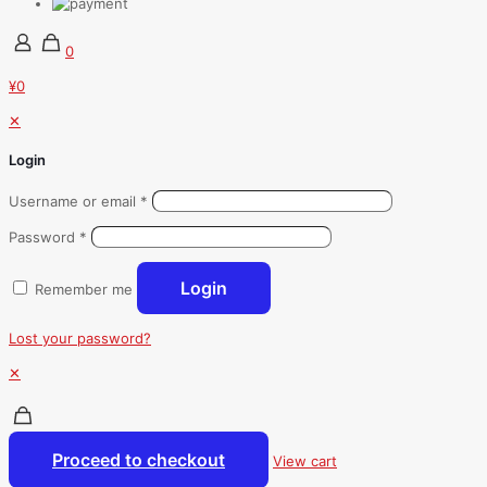
0
¥0
✕
Login
Username or email
*
Password
*
Login
Remember me
Lost your password?
✕
Proceed to checkout
View cart