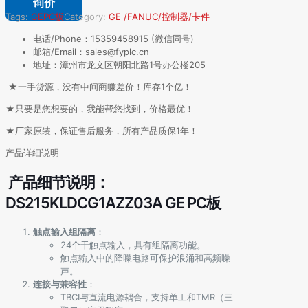
询价
Tags:
GE
PC板
Category:
GE /FANUC/控制器/卡件
电话/Phone：15359458915 (微信同号)
邮箱/Email：sales@fyplc.cn
地址：漳州市龙文区朝阳北路1号办公楼205
★一手货源，没有中间商赚差价！库存1个亿！
★只要是您想要的，我能帮您找到，价格最优！
★厂家原装，保证售后服务，所有产品质保1年！
产品详细说明
产品细节说明：
DS215KLDCG1AZZ03A GE PC板
触点输入组隔离
：
24个干触点输入，具有组隔离功能。
触点输入中的降噪电路可保护浪涌和高频噪
声。
连接与兼容性
：
TBCI与直流电源耦合，支持单工和TMR（三