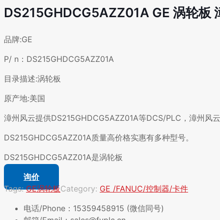
DS215GHDCG5AZZ01A GE 涡轮
品牌:GE
P/ n：DS215GHDCG5AZZ01A
目录描述:涡轮板
原产地:美国
漳州风云提供DS215GHDCG5AZZ01A等DCS/PLC，
DS215GHDCG5AZZ01A质量高价格实惠有多种型号。
DS215GHDCG5AZZ01A是涡轮板
询价
Tags:
GE
涡轮板
Category:
GE /FANUC/控制器/卡件
电话/Phone：15359458915 (微信同号)