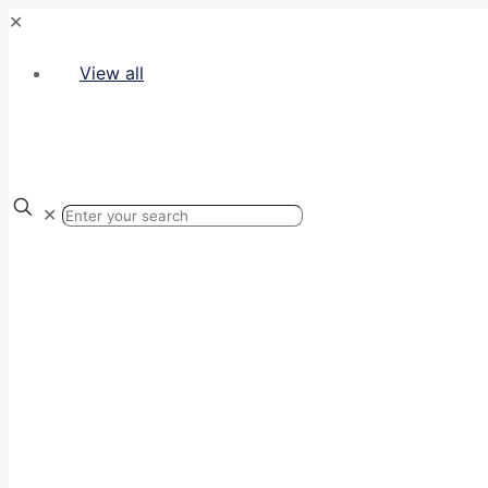
✕
View all
✕