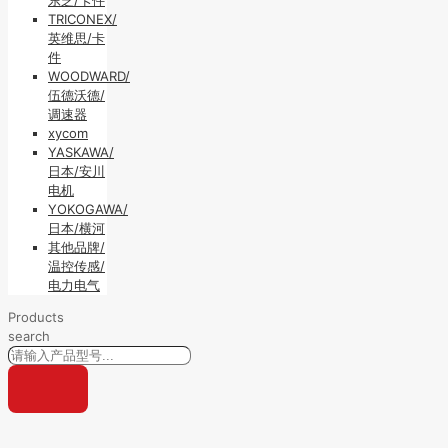
TRICONEX/
英维思/卡
件
WOODWARD/
伍德沃德/
调速器
xycom
YASKAWA/
日本/安川
电机
YOKOGAWA/
日本/横河
其他品牌/
温控传感/
电力电气
Products
search