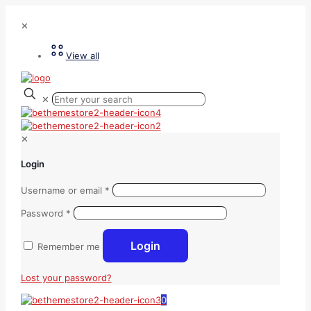
✕
View all
✕
✕
Login
Username or email
*
Password
*
Login
Remember me
Lost your password?
0