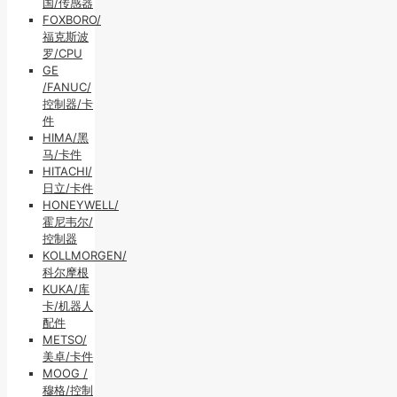
国/传感器
FOXBORO/
福克斯波
罗/CPU
GE
/FANUC/
控制器/卡
件
HIMA/黑
马/卡件
HITACHI/
日立/卡件
HONEYWELL/
霍尼韦尔/
控制器
KOLLMORGEN/
科尔摩根
KUKA/库
卡/机器人
配件
METSO/
美卓/卡件
MOOG /
穆格/控制