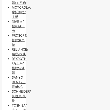
器/加密狗
MOTOROLA/
摩托罗拉/
主板
NI/美国/
控制接口
卡
PROSOFT/
普罗索夫
特
RELIANCE/
瑞联/模块
REXROTH
/力士乐/
模块驱动
器
SANYO
DENKI/三
洋/电机
SCHNEIDER/
莫迪康/模
块
TOSHIBA/
东芝/卡件