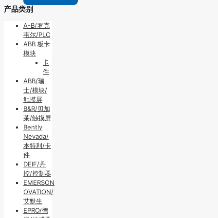
产品类别
A-B/罗克
韦尔/PLC
ABB 板卡
模块
卡
件
ABB/瑞
士/模块/
触摸屏
B&R/贝加
莱/触摸屏
Bently
Nevada/
本特利/卡
件
DEIF/丹
控/控制器
EMERSON
OVATION/
艾默生
EPRO/德