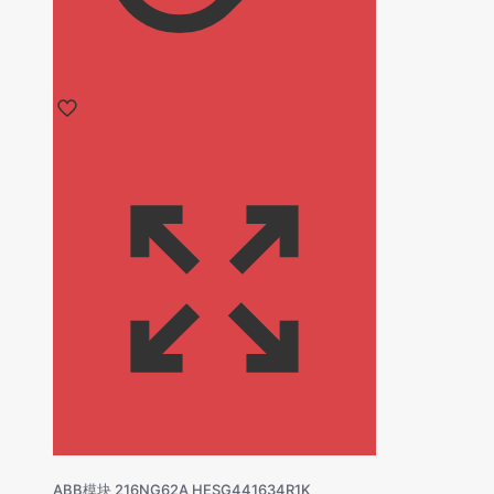
ABB模块 216NG62A HESG441634R1K