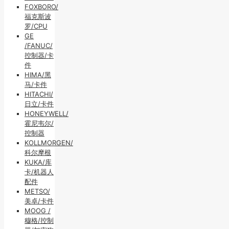
FOXBORO/
福克斯波
罗/CPU
GE
/FANUC/
控制器/卡
件
HIMA/黑
马/卡件
HITACHI/
日立/卡件
HONEYWELL/
霍尼韦尔/
控制器
KOLLMORGEN/
科尔摩根
KUKA/库
卡/机器人
配件
METSO/
美卓/卡件
MOOG /
穆格/控制