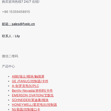
购买咨询热线? 24/7 在线!
+86 15359458915
邮箱：sales@fyplc.cn
联系人：Lily
微信二维码
产品中心
ABB/瑞士/模块/触摸屏
GE /FANUC/控制器/卡件
A-B/罗克韦尔/PLC
Bently Nevada/本特利/卡件
EMERSON OVATION/艾默生
SCHNEIDER/莫迪康/模块
HONEYWELL/霍尼韦尔/控制器
NI/美国/控制接口卡