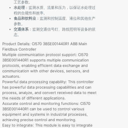
工艺参数。
水处理
：监测水质、流量和压力，以保证水处理过
程的合规性和效率。
食品和饮料业
：监测和控制温度、液位和其他生产
参数。
交通体系
：监测交通信号灯、路线照明等设备的状
态。
Product Details: CI570 3BSE001440R1 ABB Main
Fieldbus Controller
Multiple communication protocol support: CI570
3BSE001440R1 supports multiple communication
protocols, enabling efficient data exchange and
communication with other devices, sensors, and
actuators.
Powerful data processing capability: This controller
has powerful data processing capabilities and can
process, analyze, and convert received data to meet
the needs of different applications.
Accurate control and monitoring functions: CI570
3BSE001440R1 can be used to control various
equipment and systems in industrial processes,
achieving precise control and monitoring.
Easy to integrate: This module is easy to integrate