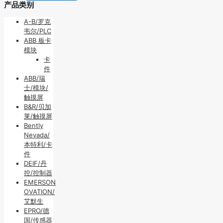
产品类别
A-B/罗克
韦尔/PLC
ABB 板卡
模块
卡
件
ABB/瑞
士/模块/
触摸屏
B&R/贝加
莱/触摸屏
Bently
Nevada/
本特利/卡
件
DEIF/丹
控/控制器
EMERSON
OVATION/
艾默生
EPRO/德
国/传感器