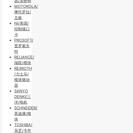
器/加密狗
MOTOROLA/
摩托罗拉/
主板
NI/美国/
控制接口
卡
PROSOFT/
普罗索夫
特
RELIANCE/
瑞联/模块
REXROTH
/力士乐/
模块驱动
器
SANYO
DENKI/三
洋/电机
SCHNEIDER/
莫迪康/模
块
TOSHIBA/
东芝/卡件