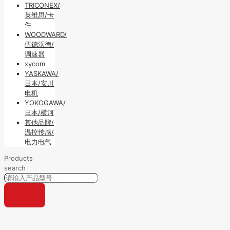
TRICONEX/
英维思/卡
件
WOODWARD/
伍德沃德/
调速器
xycom
YASKAWA/
日本/安川
电机
YOKOGAWA/
日本/横河
其他品牌/
温控传感/
电力电气
Products
search