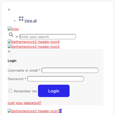
✕
View all
✕
✕
Login
Username or email
*
Password
*
Login
Remember me
Lost your password?
0