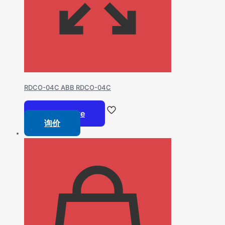
RDCO-04C ABB RDCO-04C
Read more
询价