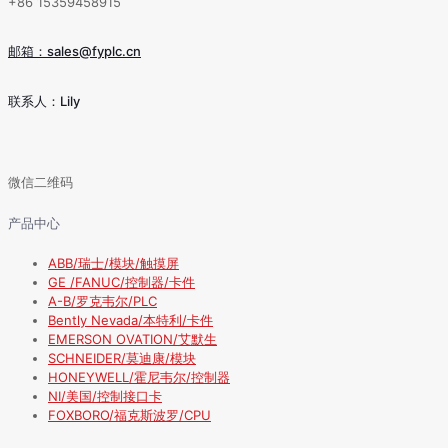
+86 15359458915
邮箱：sales@fyplc.cn
联系人：Lily
微信二维码
产品中心
ABB/瑞士/模块/触摸屏
GE /FANUC/控制器/卡件
A-B/罗克韦尔/PLC
Bently Nevada/本特利/卡件
EMERSON OVATION/艾默生
SCHNEIDER/莫迪康/模块
HONEYWELL/霍尼韦尔/控制器
NI/美国/控制接口卡
FOXBORO/福克斯波罗/CPU