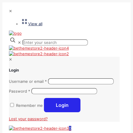
✕
View all
✕
✕
Login
Username or email
*
Password
*
Login
Remember me
Lost your password?
0