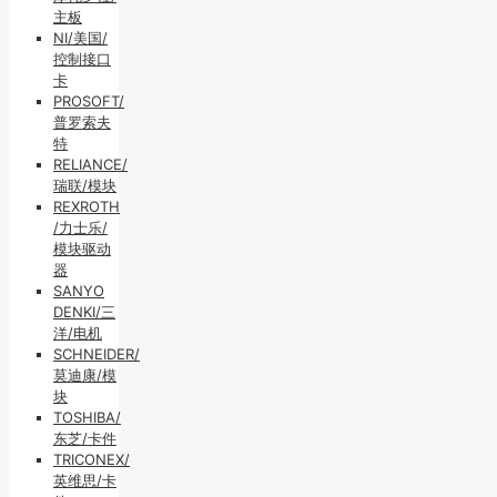
主板
NI/美国/
控制接口
卡
PROSOFT/
普罗索夫
特
RELIANCE/
瑞联/模块
REXROTH
/力士乐/
模块驱动
器
SANYO
DENKI/三
洋/电机
SCHNEIDER/
莫迪康/模
块
TOSHIBA/
东芝/卡件
TRICONEX/
英维思/卡