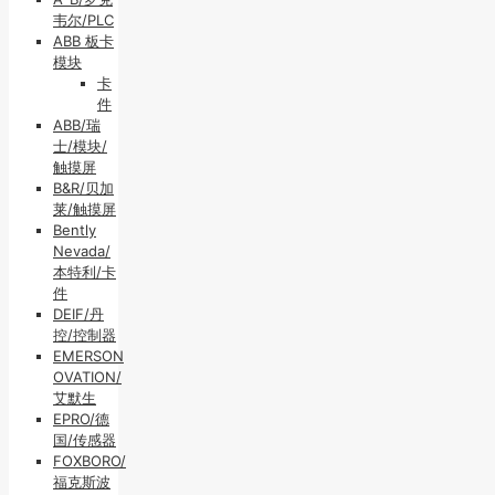
韦尔/PLC
ABB 板卡
模块
卡
件
ABB/瑞
士/模块/
触摸屏
B&R/贝加
莱/触摸屏
Bently
Nevada/
本特利/卡
件
DEIF/丹
控/控制器
EMERSON
OVATION/
艾默生
EPRO/德
国/传感器
FOXBORO/
福克斯波