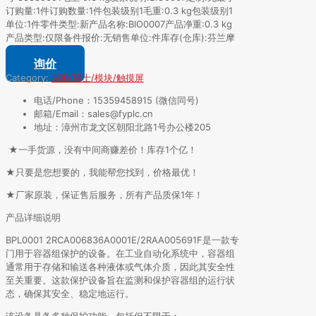
订购量:1件订购数量:1件包装级别1毛重:0.3 kg包装级别1
单位:1件零件类型:新产品名称:BIO0007产品净重:0.3 kg
产品类型:仅限备件报价:无销售单位:件库存(仓库):芬兰摩
尔银行Vaasa
询价
Category:
ABB/瑞士/模块/触摸屏
电话/Phone：15359458915 (微信同号)
邮箱/Email：sales@fyplc.cn
地址：漳州市龙文区朝阳北路1号办公楼205
★一手货源，没有中间商赚差价！库存1个亿！
★只要是您想要的，我能帮您找到，价格最优！
★厂家原装，保证售后服务，所有产品质保1年！
产品详细说明
BPL0001 2RCA006836A0001E/2RAA005691F是一款专
门用于容器组保护的设备。在工业自动化系统中，容器组
通常用于存储和输送各种液体或气体介质，因此其安全性
至关重要。这款保护设备旨在监测和保护容器组的运行状
态，确保其安全、稳定地运行。
该设备具备多种保护功能，包括但不限于：