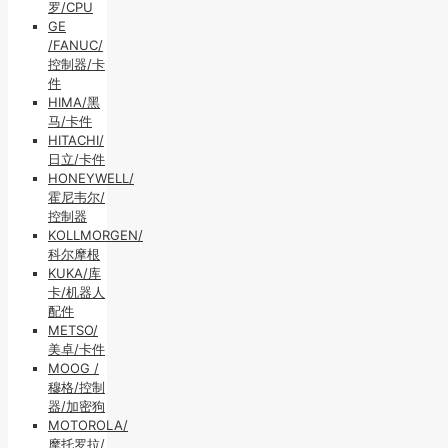
罗/CPU
GE
/FANUC/
控制器/卡
件
HIMA/黑
马/卡件
HITACHI/
日立/卡件
HONEYWELL/
霍尼韦尔/
控制器
KOLLMORGEN/
科尔摩根
KUKA/库
卡/机器人
配件
METSO/
美卓/卡件
MOOG /
穆格/控制
器/加密狗
MOTOROLA/
摩托罗拉/