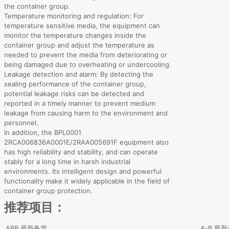
the container group.
Temperature monitoring and regulation: For
temperature sensitive media, the equipment can
monitor the temperature changes inside the
container group and adjust the temperature as
needed to prevent the media from deteriorating or
being damaged due to overheating or undercooling.
Leakage detection and alarm: By detecting the
sealing performance of the container group,
potential leakage risks can be detected and
reported in a timely manner to prevent medium
leakage from causing harm to the environment and
personnel.
In addition, the BPL0001
2RCA006836A0001E/2RAA005691F equipment also
has high reliability and stability, and can operate
stably for a long time in harsh industrial
environments. Its intelligent design and powerful
functionality make it widely applicable in the field of
container group protection.
推荐项目：
ABB 最新备货
A-B 最