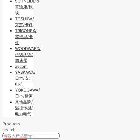
SCHNEIDER/
莫迪康/模
块
TOSHIBA/
东芝/卡件
TRICONEX/
英维思/卡
件
WOODWARD/
伍德沃德/
调速器
xycom
YASKAWA/
日本/安川
电机
YOKOGAWA/
日本/横河
其他品牌/
温控传感/
电力电气
Products
search