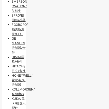
EMERSON
OVATION/
艾默生
EPRO/德
国/传感器
FOXBORO/
福克斯波
罗/CPU
GE
/FANUC/
控制器/卡
件
HIMA/黑
马/卡件
HITACHI/
日立/卡件
HONEYWELL/
霍尼韦尔/
控制器
KOLLMORGEN/
科尔摩根
KUKA/库
卡/机器人
配件