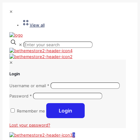
✕
View all
✕
✕
Login
Username or email
*
Password
*
Login
Remember me
Lost your password?
0