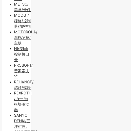
METSO/
美卓/卡件
MOOG /
穆格/控制
器/加密狗
MOTOROLA/
摩托罗拉/
主板
NI/美国/
控制接口
卡
PROSOFT/
普罗索夫
特
RELIANCE/
瑞联/模块
REXROTH
/力士乐/
模块驱动
器
SANYO
DENKI/三
洋/电机