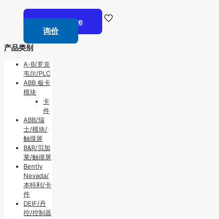
Read more
询价
产品类别
A-B/罗克
韦尔/PLC
ABB 板卡
模块
卡
件
ABB/瑞
士/模块/
触摸屏
B&R/贝加
莱/触摸屏
Bently
Nevada/
本特利/卡
件
DEIF/丹
控/控制器