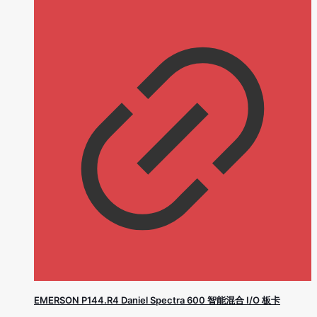
EMERSON P144.R4 Daniel Spectra 600 智能混合 I/O 板卡