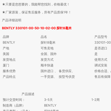
★只要是您想要的，我能帮您找到，价格最优！
★厂家原装，保证售后服务，所有产品质保1年！
产品详细说明
BENTLY 330101-00-50-10-02-00 探针8毫米
品牌
品名
产品型号
BENTLY
探针8毫米
330101-00
产地
可售卖地
是否进口
美国
全国、国外
是
发货地点
发货方式
使用方式
厦门
顺丰快递
调试安装
服务优势
国外进口 、 备货供应、
价格合适、
产品特点
一手货源、 按型号供货
售后有保障
产品描述
预计交货时间：
3-5天
1-2周
制造商（品牌）
BENTLY
产品类型：（品名）
探针8毫米