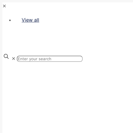
✕
View all
✕