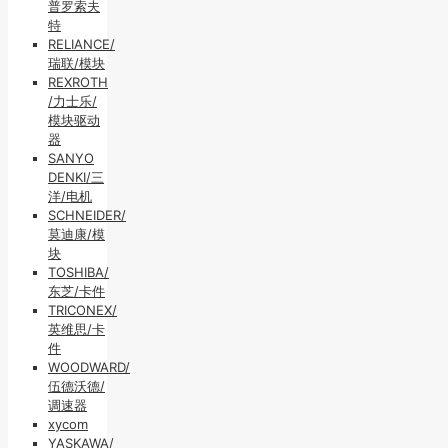
普罗索夫
特
RELIANCE/
瑞联/模块
REXROTH
/力士乐/
模块驱动
器
SANYO
DENKI/三
洋/电机
SCHNEIDER/
莫迪康/模
块
TOSHIBA/
东芝/卡件
TRICONEX/
英维思/卡
件
WOODWARD/
伍德沃德/
调速器
xycom
YASKAWA/