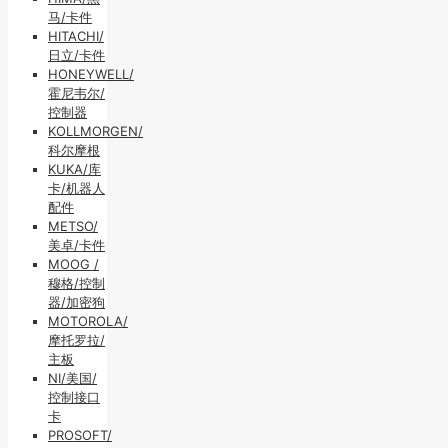
马/卡件
HITACHI/
日立/卡件
HONEYWELL/
霍尼韦尔/
控制器
KOLLMORGEN/
科尔摩根
KUKA/库
卡/机器人
配件
METSO/
美卓/卡件
MOOG /
穆格/控制
器/加密狗
MOTOROLA/
摩托罗拉/
主板
NI/美国/
控制接口
卡
PROSOFT/