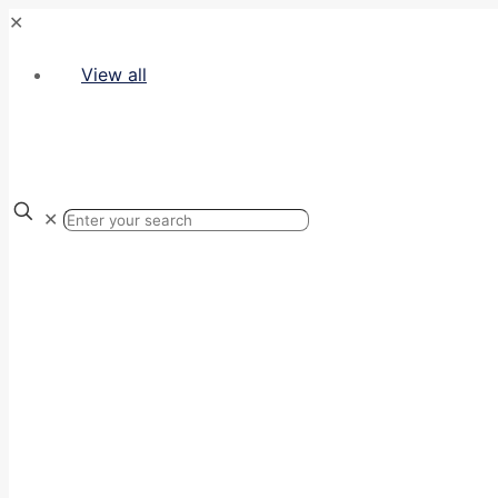
✕
View all
✕