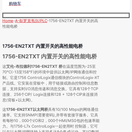
购物车
Home
-
A-B/罗克韦尔/PLC
-
1756-EN2TXT 内置开关的高
性能电桥
1756-EN2TXT 内置开关的高性能电桥
1756-EN2TXT 内置开关的高性能电桥
这
艾伦-布拉德利
1756-EN2TXT
桥
在温度范围为-25至
70°C(-13至158°F)的环境中提供以太网/IP网络通信和控
制。它是1756 ControlLogix通信模块的ControlLogix-XT
产品线。它安装在背板中，用于链接或路由控制和信息数
据，支持实时I/O消息传递和消息交换。它具有128个TCP
连接、256个CIP/ Logix连接和128 + 128个CIP未连接消
息(背板+以太网)。
这
1756-EN2TXT以太网桥
具有10/100 Mbps的网络通信
速率。它支持SNMP(需要密码),并带有套接字服务。它具
有每秒10，000个I/O和2，000个HMI/MSG包的包速率能
力。与1756-L7x ControlLogix一起使用时
控制器，它可
以在以太网/IP网络轴上支持多达8个集成运动，其I/O数据