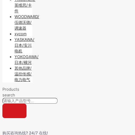
英维思/卡
件
WOODWARD/
伍德沃德/
调速器
xycom
YASKAWA/
日本/安川
电机
YOKOGAWA/
日本/横河
其他品牌/
温控传感/
电力电气
Products
search
购买咨询热线? 24/7 在线!