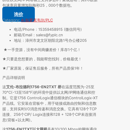
包速率容量增加到每秒25，000个数据包。
询价
Category:
A-B/罗克韦尔/PLC
电话/Phone：15359458915 (微信同号)
邮箱/Email：sales@fyplc.cn
地址：漳州市龙文区朝阳北路1号办公楼205
★一手货源，没有中间商赚差价！库存1个亿！
★只要是您想要的，我能帮您找到，价格最优！
★厂家原装，保证售后服务，所有产品质保1年！
产品详细说明
这
艾伦-布拉德利
1756-EN2TXT
桥
在温度范围为-25至
70°C(-13至158°F)的环境中提供以太网/IP网络通信和控
制。它是1756 ControlLogix通信模块的ControlLogix-XT
产品线。它安装在背板中，用于链接或路由控制和信息数
据，支持实时I/O消息传递和消息交换。它具有128个TCP
连接、256个CIP/ Logix连接和128 + 128个CIP未连接消
息(背板+以太网)。
这
1756-EN2TXT以太网桥
具有10/100 Mbps的网络通信