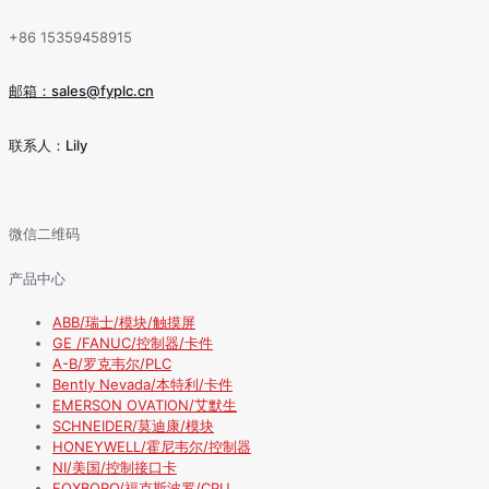
+86 15359458915
邮箱：sales@fyplc.cn
联系人：Lily
微信二维码
产品中心
ABB/瑞士/模块/触摸屏
GE /FANUC/控制器/卡件
A-B/罗克韦尔/PLC
Bently Nevada/本特利/卡件
EMERSON OVATION/艾默生
SCHNEIDER/莫迪康/模块
HONEYWELL/霍尼韦尔/控制器
NI/美国/控制接口卡
FOXBORO/福克斯波罗/CPU