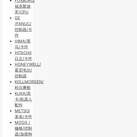
FOXBORO/
福克斯波
罗/CPU
GE
/FANUC/
控制器/卡
件
HIMA/黑
马/卡件
HITACHI/
日立/卡件
HONEYWELL/
霍尼韦尔/
控制器
KOLLMORGEN/
科尔摩根
KUKA/库
卡/机器人
配件
METSO/
美卓/卡件
MOOG /
穆格/控制
器/加密狗