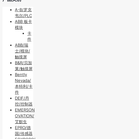
A-B/罗克
韦尔/PLC
ABB 板卡
模块
卡
件
ABB/瑞
士/模块/
触摸屏
B&R/贝加
莱/触摸屏
Bently
Nevada/
本特利/卡
件
DEIF/丹
控/控制器
EMERSON
OVATION/
艾默生
EPRO/德
国/传感器