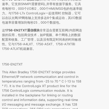
速率。它支持SNMP(需要密码),并带有套接字服务。它具
有每秒10，000个I/O和2，000个HMI/MSG包的包速率能
力。与1756-L7x ControlLogix一起使用时
控制器，它可
以在以太网/IP网络轴上支持多达8个集成运动，其I/O数据
包速率容量增加到每秒25，000个数据包。
这
1756-EN2TXT通信模块
非常适合需要互联网/内部网连
接的应用，包括商业技术，如IP视频、单个网络上的数据
配置和收集、工厂管理，以及没有既定时间表的时间敏感
性。它与1756-A4LXT、1756-A5XT、1756-A7XT和
1756-A7LXT机箱兼容。
1756-EN2TXT
This Allen Bradley 1756-EN2TXT bridge provides
Ethernet/IP network communication and control in
temperatures ranging from -25 to 70 ° C (-13 to 158
° F). It is the ControlLogix XT product line for the
1756 ControlLogix communication module. It is
installed in the backplane for linking or routing
control and information data, supporting real-time
I/O messaging and message exchange. It has 128
TCP connections, 256 CIP/Logix connections, and