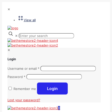
✕
View all
✕
✕
Login
Username or email
*
Password
*
Login
Remember me
Lost your password?
0