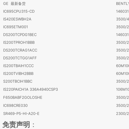
GE 最新备货
BENT
IC695CPU315-CD
146031
IS420ESWBH2A
3500/
IC695ETM001
3500/2
DS200TCPDG1BEC
146031
IS200TPROH1BBB
3500/2
DS200TCRAG1ACC
3500/2
DS200TCTGG1AFF
3500/2
IS200TBAIH1CCC
60M10
IS200TVIBH2BBB
60M10
S200TBCIH1BBC
3500/2
IS220PAICH1A 336A4940CSP3
106M10
F650BABF2GOLOSHE
3500/
IC698CRE030
3500/
SR469-P5-HI-A20-E
2300/2
免责声明
：