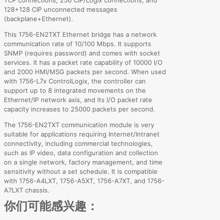
128+128 CIP unconnected messages
(backplane+Ethernet).
This 1756-EN2TXT Ethernet bridge has a network
communication rate of 10/100 Mbps. It supports
SNMP (requires password) and comes with socket
services. It has a packet rate capability of 10000 I/O
and 2000 HMI/MSG packets per second. When used
with 1756-L7x ControlLogix, the controller can
support up to 8 integrated movements on the
Ethernet/IP network axis, and its I/O packet rate
capacity increases to 25000 packets per second.
The 1756-EN2TXT communication module is very
suitable for applications requiring Internet/Intranet
connectivity, including commercial technologies,
such as IP video, data configuration and collection
on a single network, factory management, and time
sensitivity without a set schedule. It is compatible
with 1756-A4LXT, 1756-A5XT, 1756-A7XT, and 1756-
A7LXT chassis.
你们可能感兴趣：