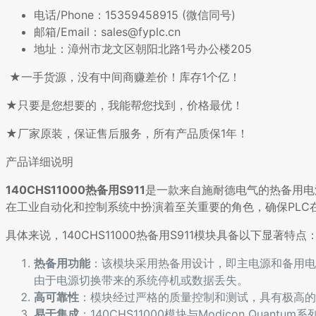
电话/Phone：15359458915 (微信同号)
邮箱/Email：sales@fyplc.cn
地址：漳州市龙文区朝阳北路1号办公楼205
★一手货源，没有中间商赚差价！库存1个亿！
★只要是您想要的，我能帮您找到，价格最优！
★厂家原装，保证售后服务，所有产品质保1年！
产品详细说明
140CHS11000热备用S911
是一款来自施耐德电气的热备用电源模
在工业自动化和控制系统中扮演着至关重要的角色，确保PL
具体来说，140CHS11000热备用S911模块具备以下显著特点
热备用功能
：该模块采用热备用设计，即主电源和备用电
由于电源切换带来的系统停机或数据丢失。
高可靠性
：模块经过严格的质量控制和测试，具有极高的
易于集成
：140CHS11000模块与Modicon Qu