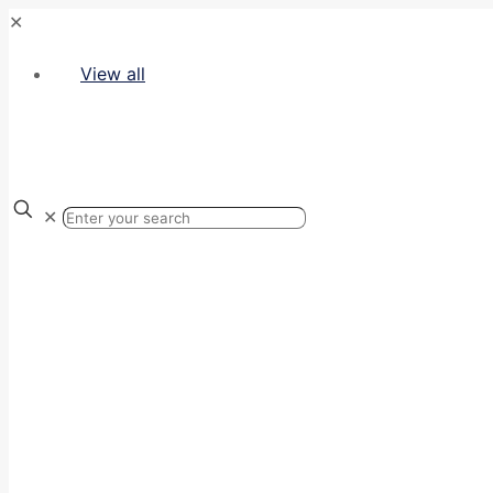
✕
View all
✕