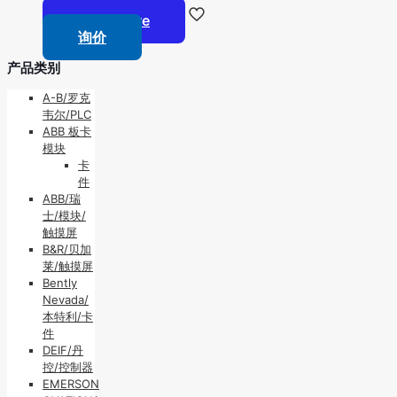
Read more
询价
产品类别
A-B/罗克
韦尔/PLC
ABB 板卡
模块
卡
件
ABB/瑞
士/模块/
触摸屏
B&R/贝加
莱/触摸屏
Bently
Nevada/
本特利/卡
件
DEIF/丹
控/控制器
EMERSON