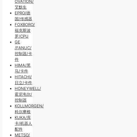
OVATION/
艾默生
EPRO/德
国/传感器
FOXBORO/
福克斯波
罗/CPU
GE
/FANUC/
控制器/卡
件
HIMA/黑
马/卡件
HITACHI/
日立/卡件
HONEYWELL/
霍尼韦尔/
控制器
KOLLMORGEN/
科尔摩根
KUKA/库
卡/机器人
配件
METSO/