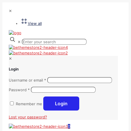
✕
View all
✕
✕
Login
Username or email
*
Password
*
Login
Remember me
Lost your password?
0