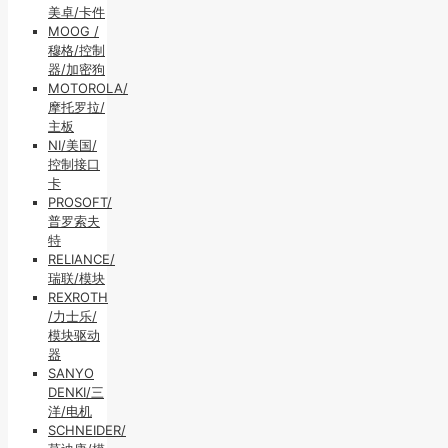
美卓/卡件
MOOG /
穆格/控制
器/加密狗
MOTOROLA/
摩托罗拉/
主板
NI/美国/
控制接口
卡
PROSOFT/
普罗索夫
特
RELIANCE/
瑞联/模块
REXROTH
/力士乐/
模块驱动
器
SANYO
DENKI/三
洋/电机
SCHNEIDER/