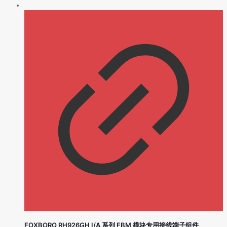
FOXBORO RH926GH I/A 系列 FBM 模块专用接线端子组件