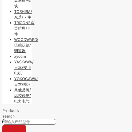
莫迪康/模
块
TOSHIBA/
东芝/卡件
TRICONEX/
英维思/卡
件
WOODWARD/
伍德沃德/
调速器
xycom
YASKAWA/
日本/安川
电机
YOKOGAWA/
日本/横河
其他品牌/
温控传感/
电力电气
Products
search