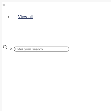
✕
View all
✕