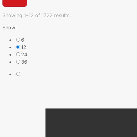
Showing 1–12 of 1722 results
Show:
6
12
24
36