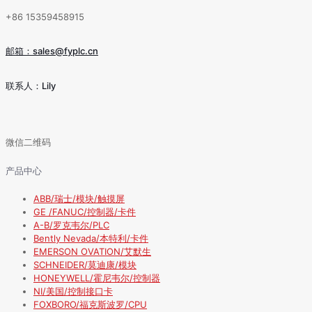
+86 15359458915
邮箱：sales@fyplc.cn
联系人：Lily
微信二维码
产品中心
ABB/瑞士/模块/触摸屏
GE /FANUC/控制器/卡件
A-B/罗克韦尔/PLC
Bently Nevada/本特利/卡件
EMERSON OVATION/艾默生
SCHNEIDER/莫迪康/模块
HONEYWELL/霍尼韦尔/控制器
NI/美国/控制接口卡
FOXBORO/福克斯波罗/CPU