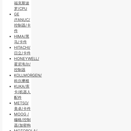
福克斯波
罗/CPU
GE
/FANUC/
控制器/卡
件
HIMA/黑
马/卡件
HITACHI/
日立/卡件
HONEYWELL/
霍尼韦尔/
控制器
KOLLMORGEN/
科尔摩根
KUKA/库
卡/机器人
配件
METSO/
美卓/卡件
MOOG /
穆格/控制
器/加密狗
MOTOROLA/