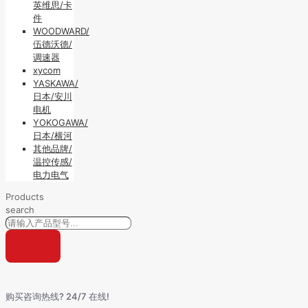
英维思/卡
件
WOODWARD/
伍德沃德/
调速器
xycom
YASKAWA/
日本/安川
电机
YOKOGAWA/
日本/横河
其他品牌/
温控传感/
电力电气
Products
search
购买咨询热线? 24/7 在线!