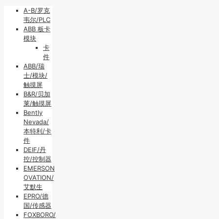
A-B/罗克
韦尔/PLC
ABB 板卡
模块
卡
件
ABB/瑞
士/模块/
触摸屏
B&R/贝加
莱/触摸屏
Bently
Nevada/
本特利/卡
件
DEIF/丹
控/控制器
EMERSON
OVATION/
艾默生
EPRO/德
国/传感器
FOXBORO/