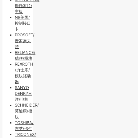
摩托罗拉/
主板
NI/美国/
控制接口
卡
PROSOFT/
普罗索夫
特
RELIANCE/
瑞联/模块
REXROTH
/力士乐/
模块驱动
器
SANYO
DENKI/三
洋/电机
SCHNEIDER/
莫迪康/模
块
TOSHIBA/
东芝/卡件
TRICONEX/