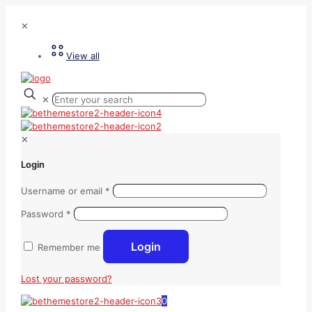
✕
View all
✕
✕
Login
Username or email
*
Password
*
Login
Remember me
Lost your password?
0