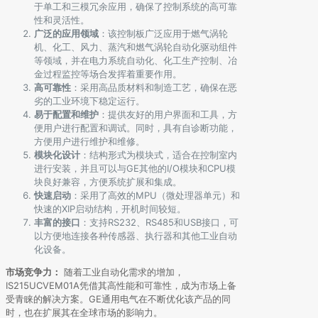
于单工和三模冗余应用，确保了控制系统的高可靠
性和灵活性。
广泛的应用领域
：该控制板广泛应用于燃气涡轮
机、化工、风力、蒸汽和燃气涡轮自动化驱动组件
等领域，并在电力系统自动化、化工生产控制、冶
金过程监控等场合发挥着重要作用。
高可靠性
：采用高品质材料和制造工艺，确保在恶
劣的工业环境下稳定运行。
易于配置和维护
：提供友好的用户界面和工具，方
便用户进行配置和调试。同时，具有自诊断功能，
方便用户进行维护和维修。
模块化设计
：结构形式为模块式，适合在控制室内
进行安装，并且可以与GE其他的I/O模块和CPU模
块良好兼容，方便系统扩展和集成。
快速启动
：采用了高效的MPU（微处理器单元）和
快速的XIP启动结构，开机时间较短。
丰富的接口
：支持RS232、RS485和USB接口，可
以方便地连接各种传感器、执行器和其他工业自动
化设备。
市场竞争力：
随着工业自动化需求的增加，
IS215UCVEM01A凭借其高性能和可靠性，成为市场上备
受青睐的解决方案。GE通用电气在不断优化该产品的同
时，也在扩展其在全球市场的影响力。