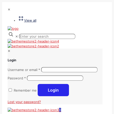
✕
View all
✕
✕
Login
Username or email
*
Password
*
Login
Remember me
Lost your password?
0