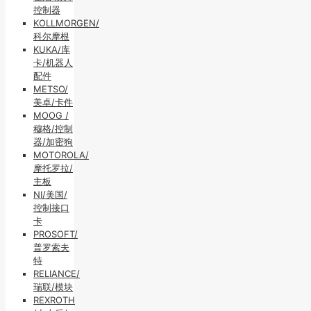
控制器
KOLLMORGEN/
科尔摩根
KUKA/库
卡/机器人
配件
METSO/
美卓/卡件
MOOG /
穆格/控制
器/加密狗
MOTOROLA/
摩托罗拉/
主板
NI/美国/
控制接口
卡
PROSOFT/
普罗索夫
特
RELIANCE/
瑞联/模块
REXROTH