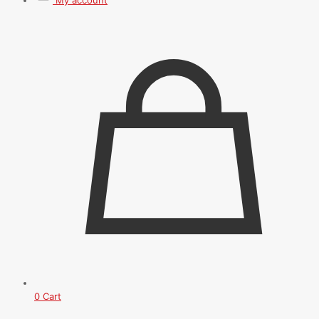
My account
0
Cart