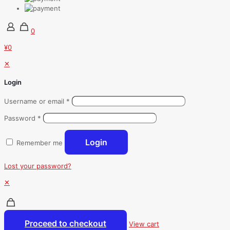
0
¥0
✕
Login
Username or email
*
Password
*
Login
Remember me
Lost your password?
✕
Proceed to checkout
View cart