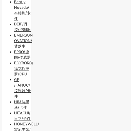
Bently
Nevada/
本特利/卡
件
DEIF/丹
控/控制器
EMERSON
OVATION/
艾默生
EPRO/德
国/传感器
FOXBORO/
福克斯波
罗/CPU
GE
/FANUC/
控制器/卡
件
HIMA/黑
马/卡件
HITACHI/
日立/卡件
HONEYWELL/
霍尼韦尔/