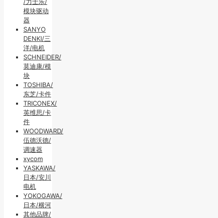
/力士乐/
模块驱动
器
SANYO
DENKI/三
洋/电机
SCHNEIDER/
莫迪康/模
块
TOSHIBA/
东芝/卡件
TRICONEX/
英维思/卡
件
WOODWARD/
伍德沃德/
调速器
xycom
YASKAWA/
日本/安川
电机
YOKOGAWA/
日本/横河
其他品牌/