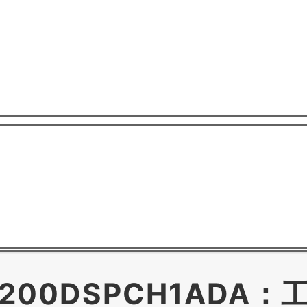
卡DS200DSPCH1A