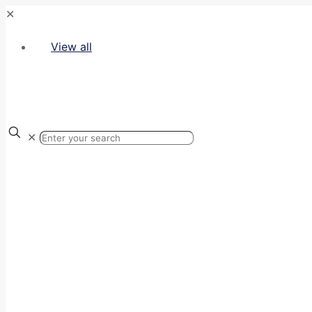
✕
View all
✕