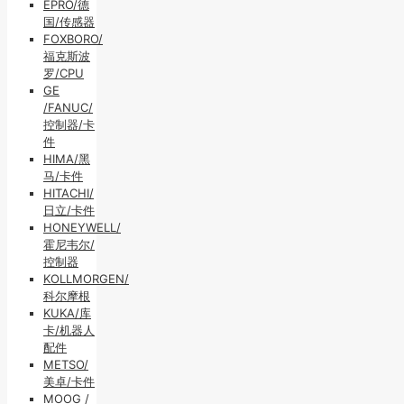
EPRO/德
国/传感器
FOXBORO/
福克斯波
罗/CPU
GE
/FANUC/
控制器/卡
件
HIMA/黑
马/卡件
HITACHI/
日立/卡件
HONEYWELL/
霍尼韦尔/
控制器
KOLLMORGEN/
科尔摩根
KUKA/库
卡/机器人
配件
METSO/
美卓/卡件
MOOG /