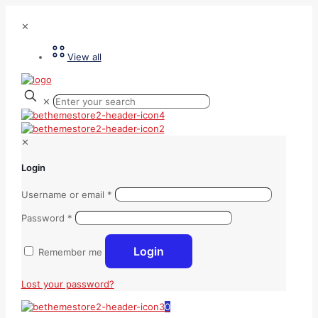
✕
View all
✕
✕
Login
Username or email
*
Password
*
Login
Remember me
Lost your password?
0