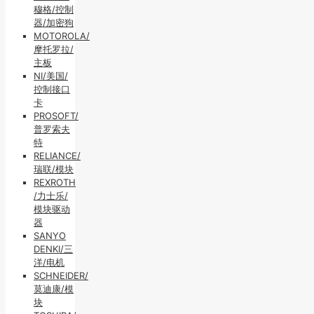
穆格/控制
器/加密狗
MOTOROLA/
摩托罗拉/
主板
NI/美国/
控制接口
卡
PROSOFT/
普罗索夫
特
RELIANCE/
瑞联/模块
REXROTH
/力士乐/
模块驱动
器
SANYO
DENKI/三
洋/电机
SCHNEIDER/
莫迪康/模
块