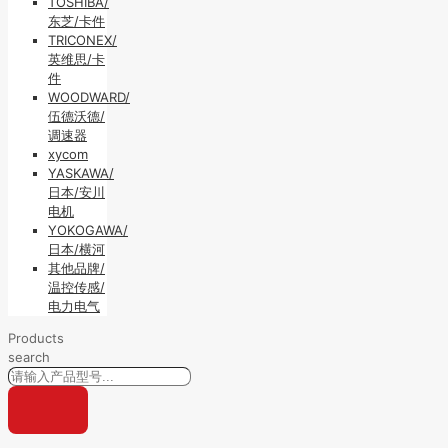
TOSHIBA/
东芝/卡件
TRICONEX/
英维思/卡
件
WOODWARD/
伍德沃德/
调速器
xycom
YASKAWA/
日本/安川
电机
YOKOGAWA/
日本/横河
其他品牌/
温控传感/
电力电气
Products
search