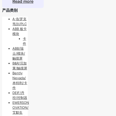
Read more
产品类别
A-B/罗克
韦尔/PLC
ABB 板卡
模块
卡
件
ABB/瑞
士/模块/
触摸屏
B&R/贝加
莱/触摸屏
Bently
Nevada/
本特利/卡
件
DEIF/丹
控/控制器
EMERSON
OVATION/
艾默生