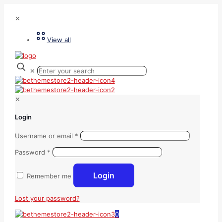
✕
View all
✕
✕
Login
Username or email
*
Password
*
Login
Remember me
Lost your password?
0