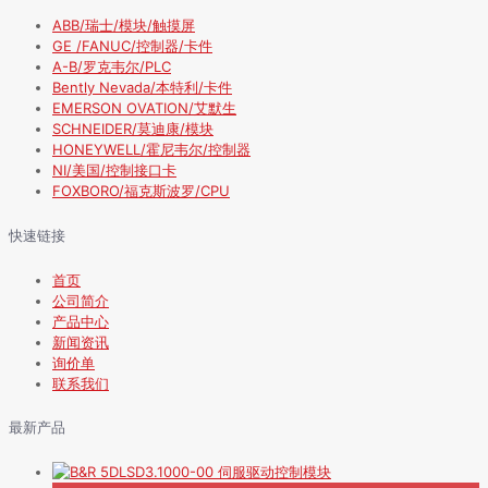
ABB/瑞士/模块/触摸屏
GE /FANUC/控制器/卡件
A-B/罗克韦尔/PLC
Bently Nevada/本特利/卡件
EMERSON OVATION/艾默生
SCHNEIDER/莫迪康/模块
HONEYWELL/霍尼韦尔/控制器
NI/美国/控制接口卡
FOXBORO/福克斯波罗/CPU
快速链接
首页
公司简介
产品中心
新闻资讯
询价单
联系我们
最新产品