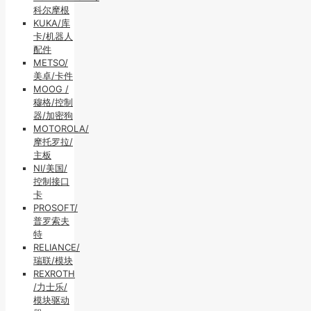
科尔摩根
KUKA/库
卡/机器人
配件
METSO/
美卓/卡件
MOOG /
穆格/控制
器/加密狗
MOTOROLA/
摩托罗拉/
主板
NI/美国/
控制接口
卡
PROSOFT/
普罗索夫
特
RELIANCE/
瑞联/模块
REXROTH
/力士乐/
模块驱动