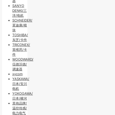
器
SANYO
DENKI/三
洋/电机
SCHNEIDER/
莫迪康/模
块
TOSHIBA/
东芝/卡件
TRICONEX/
英维思/卡
件
WOODWARD/
伍德沃德/
调速器
xycom
YASKAWA/
日本/安川
电机
YOKOGAWA/
日本/横河
其他品牌/
温控传感/
电力电气