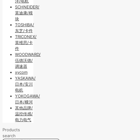
洋/电机
SCHNEIDER/
莫迪康/模
块
TOSHIBA/
东芝/卡件
TRICONEX/
英维思/卡
件
WOODWARD/
伍德沃德/
调速器
xycom
YASKAWA/
日本/安川
电机
YOKOGAWA/
日本/横河
其他品牌/
温控传感/
电力电气
Products
search