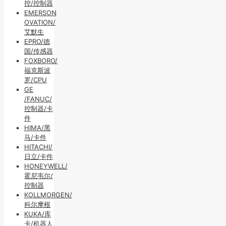
控/控制器
EMERSON
OVATION/
艾默生
EPRO/德
国/传感器
FOXBORO/
福克斯波
罗/CPU
GE
/FANUC/
控制器/卡
件
HIMA/黑
马/卡件
HITACHI/
日立/卡件
HONEYWELL/
霍尼韦尔/
控制器
KOLLMORGEN/
科尔摩根
KUKA/库
卡/机器人