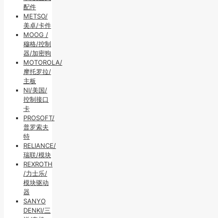
配件
METSO/
美卓/卡件
MOOG /
穆格/控制
器/加密狗
MOTOROLA/
摩托罗拉/
主板
NI/美国/
控制接口
卡
PROSOFT/
普罗索夫
特
RELIANCE/
瑞联/模块
REXROTH
/力士乐/
模块驱动
器
SANYO
DENKI/三