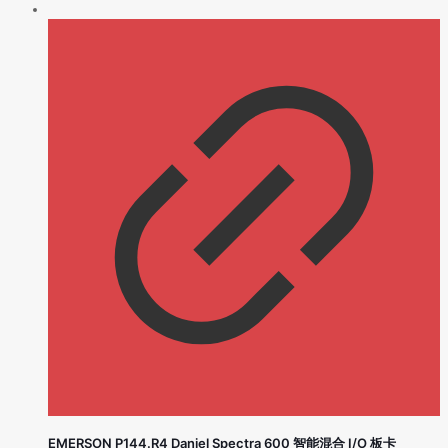
EMERSON P144.R4 Daniel Spectra 600 智能混合 I/O 板卡