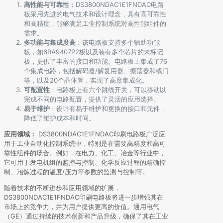
高性能与可靠性
：DS3800NDAC1E1FNDAC电路
板采用先进的电气技术和设计理念，具有高可靠性
和高精度，能够满足工业控制系统对高性能组件的
需求。
多功能与集成度高
：该电路板支持多个辅助功能
板，如6BA9407P2板以及装有多个芯片的未标记
板，提供了丰富的接口和功能。电路板上集成了76
个集成电路，包括解码器/解复用器、振荡器和或门
等，以及20个晶体管，实现了高度集成化。
可配置性
：电路板上有六个跳线开关，可以移动以
完成不同的电路配置，提供了灵活的应用选择。
易于维护
：设计有易于维护和更换的接口和元件，
降低了维护成本和时间。
应用领域：
DS3800NDAC1E1FNDAC印刷电路板广泛应
用于工业自动化控制系统中，特别是在需要高精度和高可
靠性组件的场合。例如，在电力、化工、冶金等行业中，
它可用于发电机组的监控与控制、化学反应过程的精确控
制、冶炼过程的温度/压力等参数的监测与控制等。
随着技术的不断进步和应用领域的扩展，
DS3800NDAC1E1FNDAC印刷电路板将进一步增强其在
市场上的竞争力，并为用户提供更高的价值。通用电气
（GE）通过持续的技术创新和产品升级，确保了其在工业