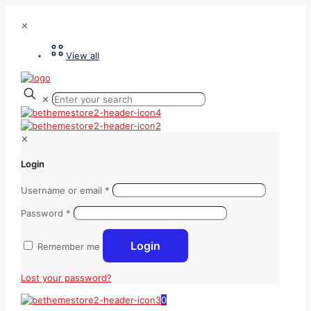
✕
View all
✕
✕
Login
Username or email
*
Password
*
Login
Remember me
Lost your password?
0