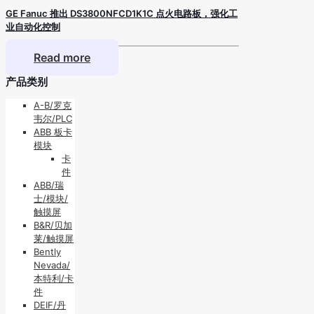
GE Fanuc 推出 DS3800NFCD1K1C 点火电路板，强化工
业自动化控制
Read more
产品类别
A-B/罗克
韦尔/PLC
ABB 板卡
模块
卡
件
ABB/瑞
士/模块/
触摸屏
B&R/贝加
莱/触摸屏
Bently
Nevada/
本特利/卡
件
DEIF/丹