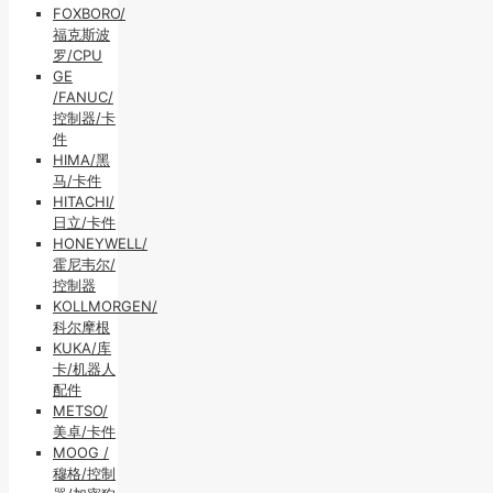
FOXBORO/
福克斯波
罗/CPU
GE
/FANUC/
控制器/卡
件
HIMA/黑
马/卡件
HITACHI/
日立/卡件
HONEYWELL/
霍尼韦尔/
控制器
KOLLMORGEN/
科尔摩根
KUKA/库
卡/机器人
配件
METSO/
美卓/卡件
MOOG /
穆格/控制