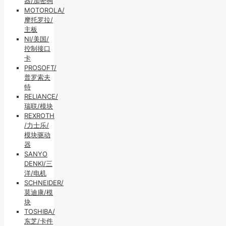
器/加密狗
MOTOROLA/
摩托罗拉/
主板
NI/美国/
控制接口
卡
PROSOFT/
普罗索夫
特
RELIANCE/
瑞联/模块
REXROTH
/力士乐/
模块驱动
器
SANYO
DENKI/三
洋/电机
SCHNEIDER/
莫迪康/模
块
TOSHIBA/
东芝/卡件