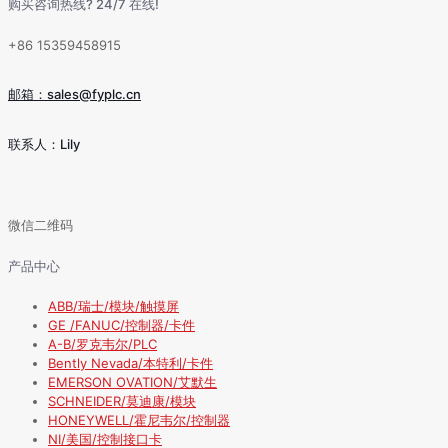
购买咨询热线? 24/7 在线!
+86 15359458915
邮箱：sales@fyplc.cn
联系人：Lily
微信二维码
产品中心
ABB/瑞士/模块/触摸屏
GE /FANUC/控制器/卡件
A-B/罗克韦尔/PLC
Bently Nevada/本特利/卡件
EMERSON OVATION/艾默生
SCHNEIDER/莫迪康/模块
HONEYWELL/霍尼韦尔/控制器
NI/美国/控制接口卡