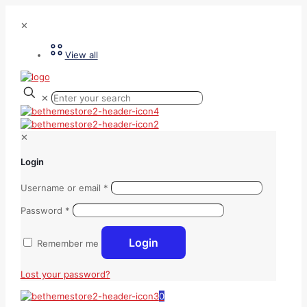
✕
View all
✕
✕
Login
Username or email
*
Password
*
Login
Remember me
Lost your password?
0