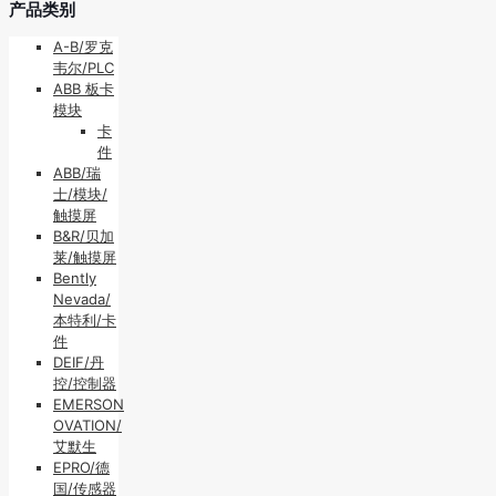
产品类别
A-B/罗克
韦尔/PLC
ABB 板卡
模块
卡
件
ABB/瑞
士/模块/
触摸屏
B&R/贝加
莱/触摸屏
Bently
Nevada/
本特利/卡
件
DEIF/丹
控/控制器
EMERSON
OVATION/
艾默生
EPRO/德
国/传感器