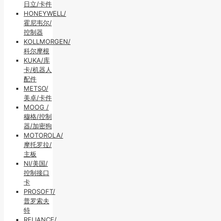
日立/卡件
HONEYWELL/
霍尼韦尔/
控制器
KOLLMORGEN/
科尔摩根
KUKA/库
卡/机器人
配件
METSO/
美卓/卡件
MOOG /
穆格/控制
器/加密狗
MOTOROLA/
摩托罗拉/
主板
NI/美国/
控制接口
卡
PROSOFT/
普罗索夫
特
RELIANCE/