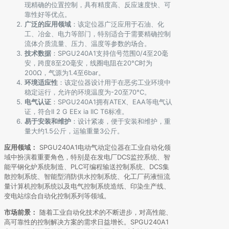
现精确的位置控制，具有精度高、反应速度快、可
靠性好等优点。
广泛的应用领域
：该定位器广泛应用于石油、化
工、冶金、电力等部门，特别适合于需要精确控制
流体介质流量、压力、温度等参数的场合。
技术数据
：SPGU240A1支持信号范围0/4至20毫
安，跨度8至20毫安，线圈电阻在20°C时为
200Ω，气源为1.4至6bar。
环境适应性
：该定位器设计用于在恶劣工业环境中
稳定运行，允许的环境温度为-20至70°C。
电气认证
：SPGU240A1拥有ATEX、EAA等电气认
证，符合II 2 G EEx ia IIC T6标准。
易于安装和维护
：设计紧凑，便于安装和维护，重
量大约1.5公斤，运输重量3公斤。
应用领域：
SPGU240A1电动气动定位器在工业自动化领
域中扮演着重要角色，特别是在发电厂DCS监控系统、智
能平钢化炉系统制造、PLC可编程输送控制系统、DCS集
散控制系统、智能型消防供水控制系统、化工厂药液恒流
量计算机控制系统以及电气控制系统造纸、印染生产线、
变电站综合自动化控制系列等领域。
市场前景：
随着工业自动化技术的不断进步，对高性能、
高可靠性的控制解决方案的需求日益增长。SPGU240A1