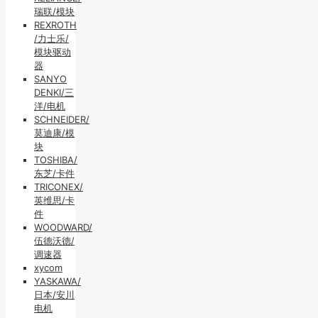
瑞联/模块
REXROTH
/力士乐/
模块驱动
器
SANYO
DENKI/三
洋/电机
SCHNEIDER/
莫迪康/模
块
TOSHIBA/
东芝/卡件
TRICONEX/
英维思/卡
件
WOODWARD/
伍德沃德/
调速器
xycom
YASKAWA/
日本/安川
电机