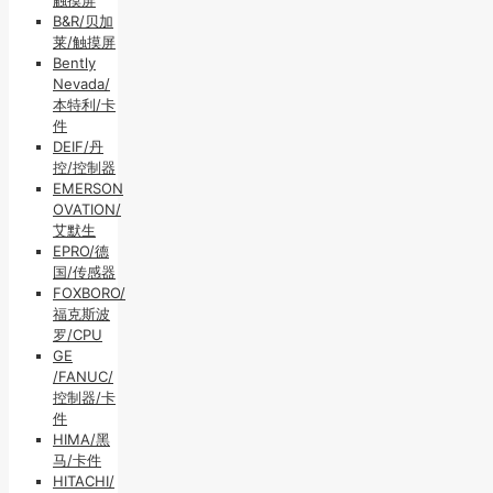
B&R/贝加
莱/触摸屏
Bently
Nevada/
本特利/卡
件
DEIF/丹
控/控制器
EMERSON
OVATION/
艾默生
EPRO/德
国/传感器
FOXBORO/
福克斯波
罗/CPU
GE
/FANUC/
控制器/卡
件
HIMA/黑
马/卡件
HITACHI/