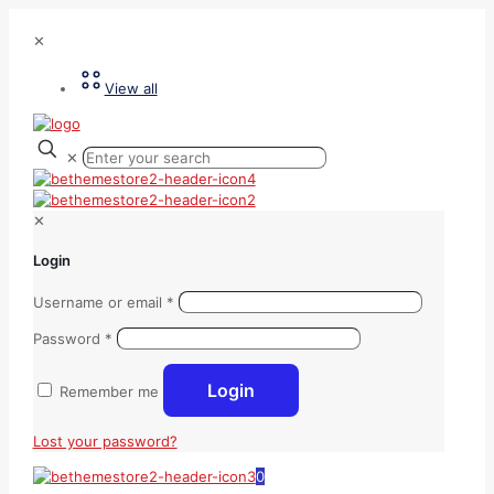
✕
View all
✕
✕
Login
Username or email
*
Password
*
Login
Remember me
Lost your password?
0