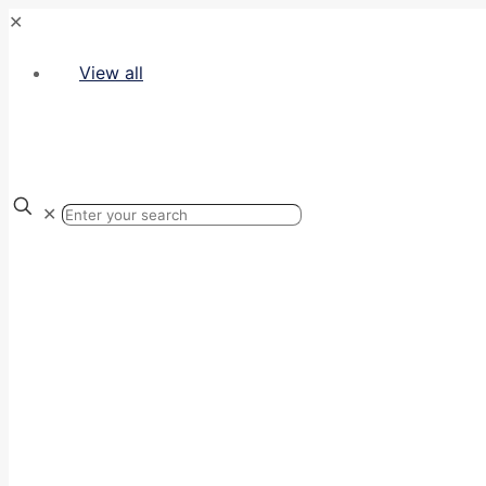
✕
View all
✕