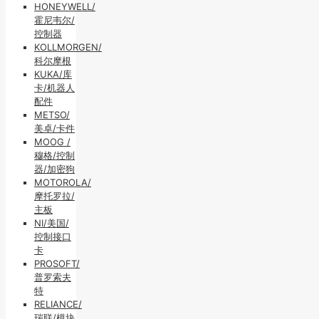
HONEYWELL/
霍尼韦尔/
控制器
KOLLMORGEN/
科尔摩根
KUKA/库
卡/机器人
配件
METSO/
美卓/卡件
MOOG /
穆格/控制
器/加密狗
MOTOROLA/
摩托罗拉/
主板
NI/美国/
控制接口
卡
PROSOFT/
普罗索夫
特
RELIANCE/
瑞联/模块