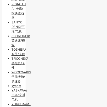
REXROTH
/力士乐/
模块驱动
器
SANYO
DENKI/三
洋/电机
SCHNEIDER/
莫迪康/模
块
TOSHIBA/
东芝/卡件
TRICONEX/
英维思/卡
件
WOODWARD/
伍德沃德/
调速器
xycom
YASKAWA/
日本/安川
电机
YOKOGAWA/