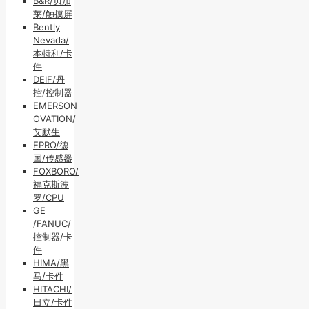
B&R/贝加
莱/触摸屏
Bently
Nevada/
本特利/卡
件
DEIF/丹
控/控制器
EMERSON
OVATION/
艾默生
EPRO/德
国/传感器
FOXBORO/
福克斯波
罗/CPU
GE
/FANUC/
控制器/卡
件
HIMA/黑
马/卡件
HITACHI/
日立/卡件