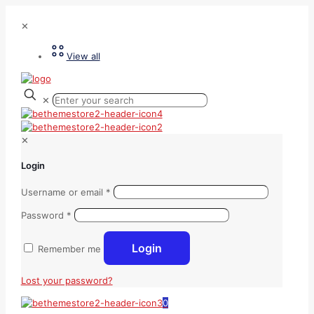
✕
View all
✕
✕
Login
Username or email
*
Password
*
Login
Remember me
Lost your password?
0