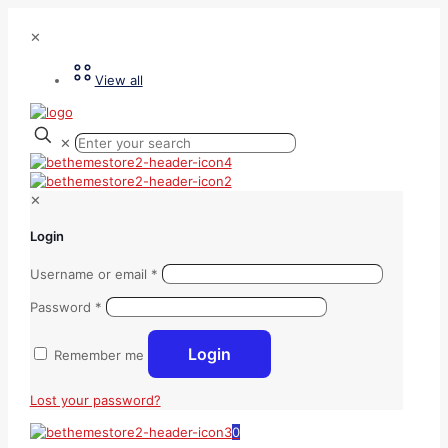
✕
View all
✕
✕
Login
Username or email
*
Password
*
Login
Remember me
Lost your password?
0