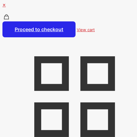
✕
Proceed to checkout
View cart