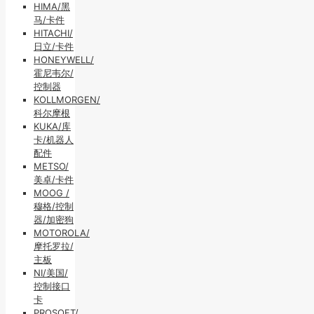
HIMA/黑
马/卡件
HITACHI/
日立/卡件
HONEYWELL/
霍尼韦尔/
控制器
KOLLMORGEN/
科尔摩根
KUKA/库
卡/机器人
配件
METSO/
美卓/卡件
MOOG /
穆格/控制
器/加密狗
MOTOROLA/
摩托罗拉/
主板
NI/美国/
控制接口
卡
PROSOFT/