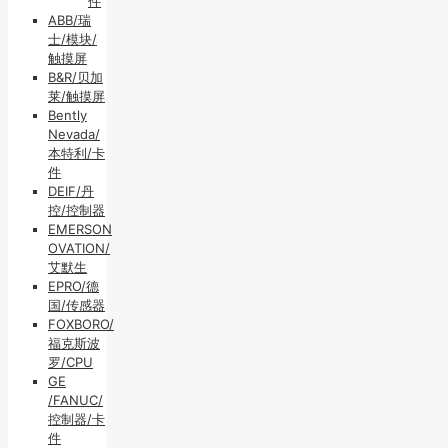
件
ABB/瑞
士/模块/
触摸屏
B&R/贝加
莱/触摸屏
Bently
Nevada/
本特利/卡
件
DEIF/丹
控/控制器
EMERSON
OVATION/
艾默生
EPRO/德
国/传感器
FOXBORO/
福克斯波
罗/CPU
GE
/FANUC/
控制器/卡
件