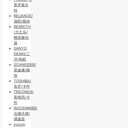
普罗索夫
特
RELIANCE/
瑞联/模块
REXROTH
/力士乐/
模块驱动
器
SANYO
DENKI/三
洋/电机
SCHNEIDER/
莫迪康/模
块
TOSHIBA/
东芝/卡件
TRICONEX/
英维思/卡
件
WOODWARD/
伍德沃德/
调速器
xycom