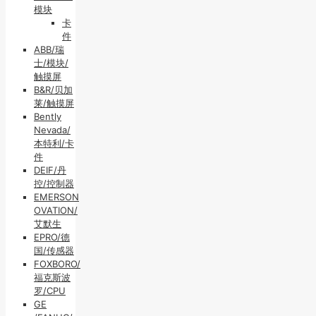
模块
卡
件
ABB/瑞
士/模块/
触摸屏
B&R/贝加
莱/触摸屏
Bently
Nevada/
本特利/卡
件
DEIF/丹
控/控制器
EMERSON
OVATION/
艾默生
EPRO/德
国/传感器
FOXBORO/
福克斯波
罗/CPU
GE