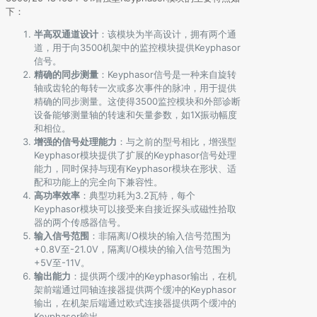
下：
半高双通道设计
：该模块为半高设计，拥有两个通
道，用于向3500机架中的监控模块提供Keyphasor
信号。
精确的同步测量
：Keyphasor信号是一种来自旋转
轴或齿轮的每转一次或多次事件的脉冲，用于提供
精确的同步测量。这使得3500监控模块和外部诊断
设备能够测量轴的转速和矢量参数，如1X振动幅度
和相位。
增强的信号处理能力
：与之前的型号相比，增强型
Keyphasor模块提供了扩展的Keyphasor信号处理
能力，同时保持与现有Keyphasor模块在形状、适
配和功能上的完全向下兼容性。
高功率效率
：典型功耗为3.2瓦特，每个
Keyphasor模块可以接受来自接近探头或磁性拾取
器的两个传感器信号。
输入信号范围
：非隔离I/O模块的输入信号范围为
+0.8V至-21.0V，隔离I/O模块的输入信号范围为
+5V至-11V。
输出能力
：提供两个缓冲的Keyphasor输出，在机
架前端通过同轴连接器提供两个缓冲的Keyphasor
输出，在机架后端通过欧式连接器提供两个缓冲的
Keyphasor输出。