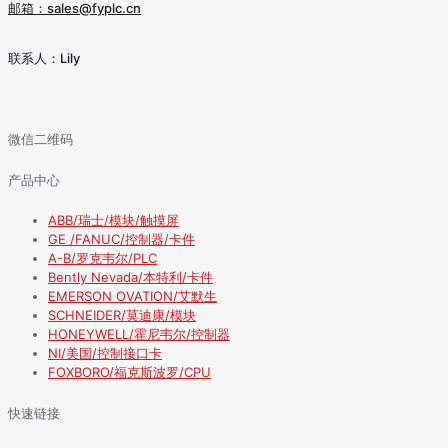
邮箱：sales@fyplc.cn
联系人：Lily
微信二维码
产品中心
ABB/瑞士/模块/触摸屏
GE /FANUC/控制器/卡件
A-B/罗克韦尔/PLC
Bently Nevada/本特利/卡件
EMERSON OVATION/艾默生
SCHNEIDER/莫迪康/模块
HONEYWELL/霍尼韦尔/控制器
NI/美国/控制接口卡
FOXBORO/福克斯波罗/CPU
快速链接