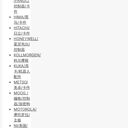
/FANUC/
控制器/卡
件
HIMA/黑
马/卡件
HITACHI/
日立/卡件
HONEYWELL/
霍尼韦尔/
控制器
KOLLMORGEN/
科尔摩根
KUKA/库
卡/机器人
配件
METSO/
美卓/卡件
MOOG /
穆格/控制
器/加密狗
MOTOROLA/
摩托罗拉/
主板
NI/美国/