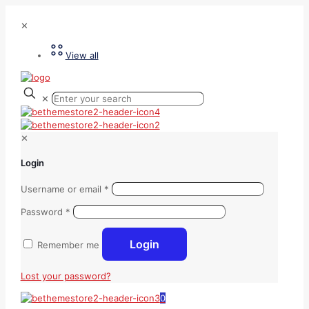
✕
View all
✕
✕
Login
Username or email
*
Password
*
Login
Remember me
Lost your password?
0