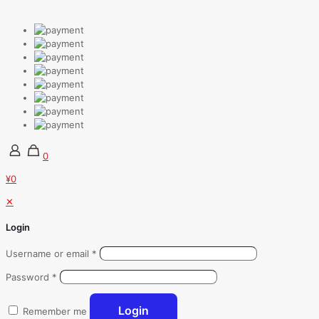
0
¥0
✕
Login
Username or email
*
Password
*
Login
Remember me