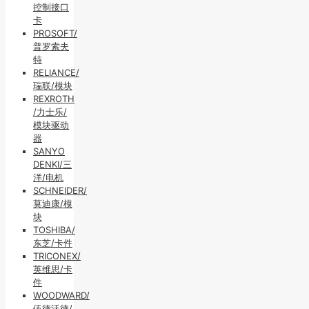
控制接口
卡
PROSOFT/
普罗索夫
特
RELIANCE/
瑞联/模块
REXROTH
/力士乐/
模块驱动
器
SANYO
DENKI/三
洋/电机
SCHNEIDER/
莫迪康/模
块
TOSHIBA/
东芝/卡件
TRICONEX/
英维思/卡
件
WOODWARD/
伍德沃德/