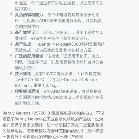
出通道，每个通道都可以独立编程，以适应不同的
应用需求。
灵活的编程能力
：每个继电器都具有报警驱动逻
辑，可以基于AND和OR逻辑进行编程，以实现复
杂的控制逻辑。
高可靠性设计
：采用工业级设计，适用于恶劣的工
业环境，确保在各种条件下都能稳定运行。
易于集成
：与Bently Nevada的3500系列监测系统
无缝集成，提供高效的监测和控制解决方案。
广泛的应用领域
：该模块广泛应用于化工、电力、
钢铁、冶金等行业，以及需要精确控制和监测的自
动化系统中。
技术规格
：具有24VDC电源要求，工作温度范围
为-40°C至85°C，尺寸为241mm x 24.4mm x
99.1mm，重量为0.4kg。
报警驱动逻辑
：支持AND和OR逻辑，可以根据多
个监测通道的报警状态触发输出，提高系统的响应
能力和安全性。
Bently Nevada 125720-01通道继电器模块的推出，不仅
增强了Bently Nevada在工业自动化领域的产品线，也为
客户提供了更多的选择，进一步巩固了其在工业监测领域
的领导地位。随着该模块在全球范围内的应用，预计将进
一步提升工业自动化的智能化水平和生产效率。