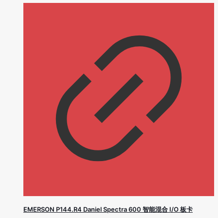
EMERSON P144.R4 Daniel Spectra 600 智能混合 I/O 板卡