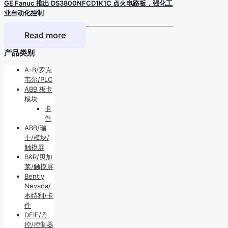
GE Fanuc 推出 DS3800NFCD1K1C 点火电路板，强化工
业自动化控制
Read more
产品类别
A-B/罗克
韦尔/PLC
ABB 板卡
模块
卡
件
ABB/瑞
士/模块/
触摸屏
B&R/贝加
莱/触摸屏
Bently
Nevada/
本特利/卡
件
DEIF/丹
控/控制器