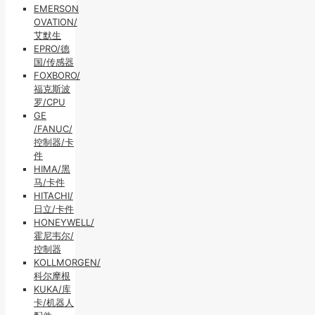
EMERSON
OVATION/
艾默生
EPRO/德
国/传感器
FOXBORO/
福克斯波
罗/CPU
GE
/FANUC/
控制器/卡
件
HIMA/黑
马/卡件
HITACHI/
日立/卡件
HONEYWELL/
霍尼韦尔/
控制器
KOLLMORGEN/
科尔摩根
KUKA/库
卡/机器人