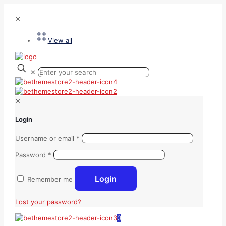
✕
View all
✕
✕
Login
Username or email
*
Password
*
Login
Remember me
Lost your password?
0