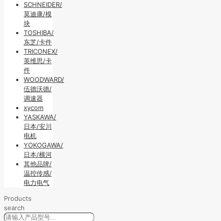
SCHNEIDER/
莫迪康/模
块
TOSHIBA/
东芝/卡件
TRICONEX/
英维思/卡
件
WOODWARD/
伍德沃德/
调速器
xycom
YASKAWA/
日本/安川
电机
YOKOGAWA/
日本/横河
其他品牌/
温控传感/
电力电气
Products
search