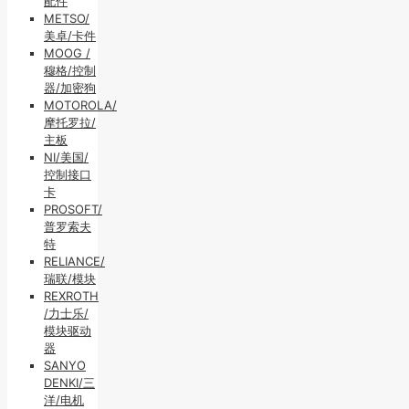
配件
METSO/
美卓/卡件
MOOG /
穆格/控制
器/加密狗
MOTOROLA/
摩托罗拉/
主板
NI/美国/
控制接口
卡
PROSOFT/
普罗索夫
特
RELIANCE/
瑞联/模块
REXROTH
/力士乐/
模块驱动
器
SANYO
DENKI/三
洋/电机