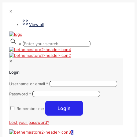
✕
View all
✕
✕
Login
Username or email
*
Password
*
Login
Remember me
Lost your password?
0