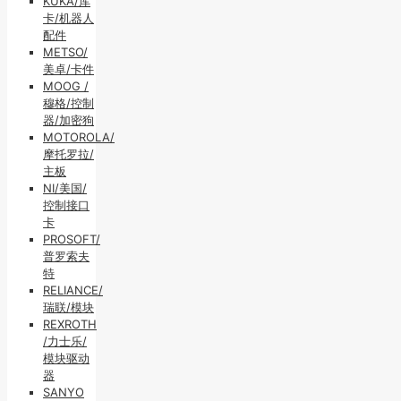
KUKA/库
卡/机器人
配件
METSO/
美卓/卡件
MOOG /
穆格/控制
器/加密狗
MOTOROLA/
摩托罗拉/
主板
NI/美国/
控制接口
卡
PROSOFT/
普罗索夫
特
RELIANCE/
瑞联/模块
REXROTH
/力士乐/
模块驱动
器
SANYO