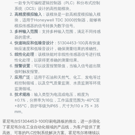
一款专为可编程逻辑控制器（PLC）和分布式控制
系统（DCS）设计的高性能模块。
高精度模拟输入
：该模块是一款高精度模拟输入模
块，适用于Honeywell TDC 3000控制器，能够将
模拟传感器的信号转换为数字信号。
多种输入范围
：支持多种输入范围，满足不同传感
器的需求。
快速响应和低噪音设计
：51304453-100具有快速
响应速度和低噪音设计，确保测量结果的准确性。
线性化处理
：该模块能对非线性传感器信号进行线
性化处理，以获得更准确的测量结果。
报警设置
：可以设置报警限值，当输入信号超出限
值时触发报警。
应用广泛
：适用于石油和天然气、化工、发电等过
程控制领域，以及空气质量监测、水质监测等环境
监测领域。
技术规格
：输入类型为电流或电压，精度为
±0.1%，分辨率为16位，工作温度范围为-40°C至
+85°C，防护等级为IP65，尺寸为110 x 75 x 35
mm。
霍尼韦尔51304453-100印刷电路板的推出，进一步强化
了霍尼韦尔在工业自动化领域的产品线，为客户提供了更
高效、可靠的PLC控制系统解决方案。霍尼韦尔将继续以