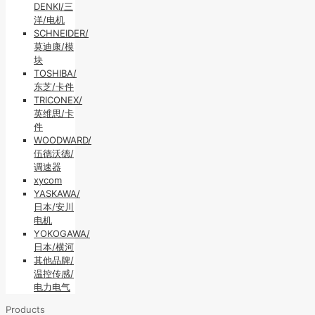
DENKI/三
洋/电机
SCHNEIDER/
莫迪康/模
块
TOSHIBA/
东芝/卡件
TRICONEX/
英维思/卡
件
WOODWARD/
伍德沃德/
调速器
xycom
YASKAWA/
日本/安川
电机
YOKOGAWA/
日本/横河
其他品牌/
温控传感/
电力电气
Products