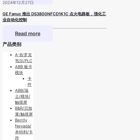
2024年12月27日
GE Fanuc 推出 DS3800NFCD1K1C 点火电路板，强化工
业自动化控制
Read more
产品类别
A-B/罗克
韦尔/PLC
ABB 板卡
模块
卡
件
ABB/瑞
士/模块/
触摸屏
B&R/贝加
莱/触摸屏
Bently
Nevada/
本特利/卡
件