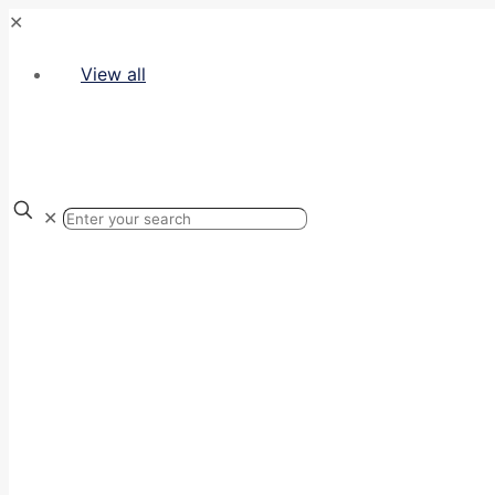
✕
View all
✕