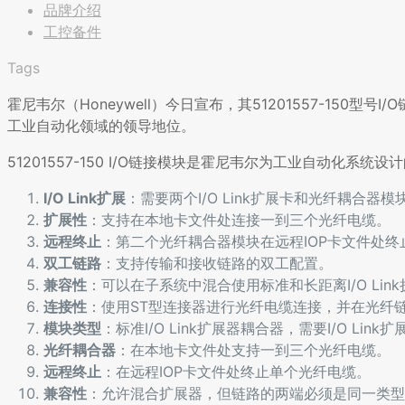
品牌介绍
工控备件
Tags
霍尼韦尔（Honeywell）今日宣布，其51201557-15
工业自动化领域的领导地位。
51201557-150 I/O链接模块是霍尼韦尔为工业自动化
I/O Link扩展
：需要两个I/O Link扩展卡和光纤耦合器
扩展性
：支持在本地卡文件处连接一到三个光纤电缆。
远程终止
：第二个光纤耦合器模块在远程IOP卡文件处终
双工链路
：支持传输和接收链路的双工配置。
兼容性
：可以在子系统中混合使用标准和长距离I/O Lin
连接性
：使用ST型连接器进行光纤电缆连接，并在光纤
模块类型
：标准I/O Link扩展器耦合器，需要I/O Li
光纤耦合器
：在本地卡文件处支持一到三个光纤电缆。
远程终止
：在远程IOP卡文件处终止单个光纤电缆。
兼容性
：允许混合扩展器，但链路的两端必须是同一类型