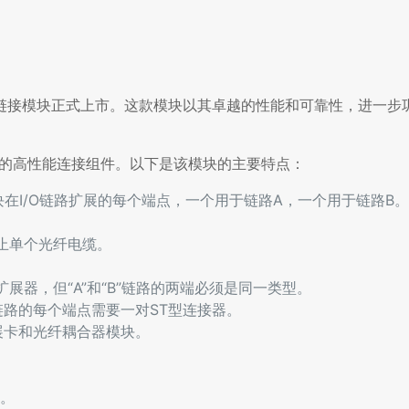
0型号I/O链接模块正式上市。这款模块以其卓越的性能和可靠性，进一
系统设计的高性能连接组件。以下是该模块的主要特点：
模块在I/O链路扩展的每个端点，一个用于链路A，一个用于链路B。
止单个光纤电缆。
k扩展器，但“A”和“B”链路的两端必须是同一类型。
链路的每个端点需要一对ST型连接器。
nk扩展卡和光纤耦合器模块。
。