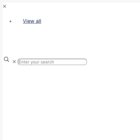
✕
View all
✕