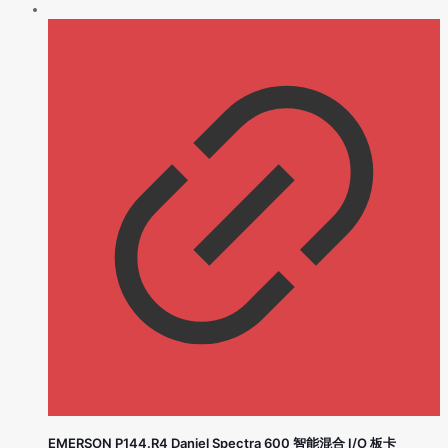
EMERSON P144.R4 Daniel Spectra 600 智能混合 I/O 板卡