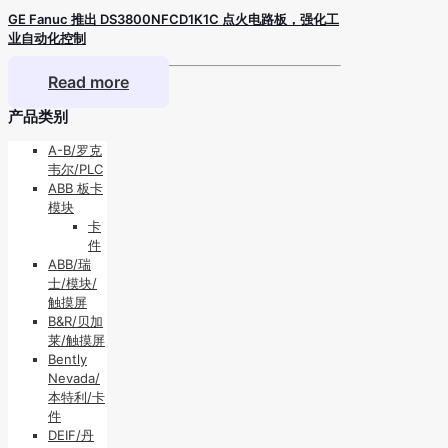
GE Fanuc 推出 DS3800NFCD1K1C 点火电路板，强化工
业自动化控制
Read more
产品类别
A-B/罗克
韦尔/PLC
ABB 板卡
模块
卡
件
ABB/瑞
士/模块/
触摸屏
B&R/贝加
莱/触摸屏
Bently
Nevada/
本特利/卡
件
DEIF/丹