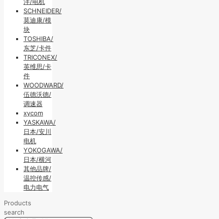
洋/电机
SCHNEIDER/
莫迪康/模
块
TOSHIBA/
东芝/卡件
TRICONEX/
英维思/卡
件
WOODWARD/
伍德沃德/
调速器
xycom
YASKAWA/
日本/安川
电机
YOKOGAWA/
日本/横河
其他品牌/
温控传感/
电力电气
Products
search