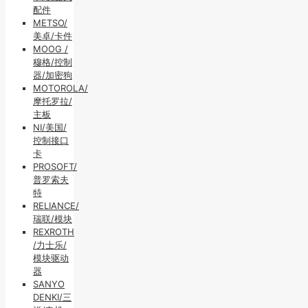
配件
METSO/
美卓/卡件
MOOG /
穆格/控制
器/加密狗
MOTOROLA/
摩托罗拉/
主板
NI/美国/
控制接口
卡
PROSOFT/
普罗索夫
特
RELIANCE/
瑞联/模块
REXROTH
/力士乐/
模块驱动
器
SANYO
DENKI/三