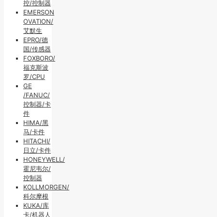
控/控制器
EMERSON
OVATION/
艾默生
EPRO/德
国/传感器
FOXBORO/
福克斯波
罗/CPU
GE
/FANUC/
控制器/卡
件
HIMA/黑
马/卡件
HITACHI/
日立/卡件
HONEYWELL/
霍尼韦尔/
控制器
KOLLMORGEN/
科尔摩根
KUKA/库
卡/机器人