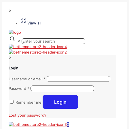
✕
View all
✕
✕
Login
Username or email
*
Password
*
Login
Remember me
Lost your password?
0