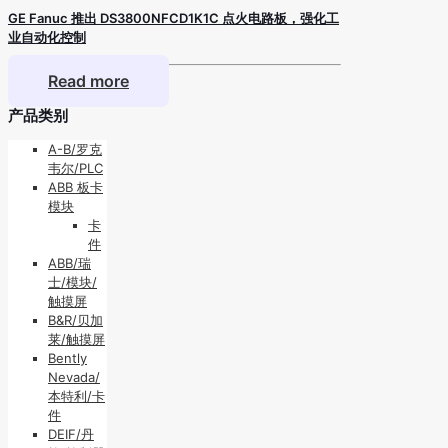
GE Fanuc 推出 DS3800NFCD1K1C 点火电路板，强化工
业自动化控制
Read more
产品类别
A-B/罗克
韦尔/PLC
ABB 板卡
模块
卡
件
ABB/瑞
士/模块/
触摸屏
B&R/贝加
莱/触摸屏
Bently
Nevada/
本特利/卡
件
DEIF/丹