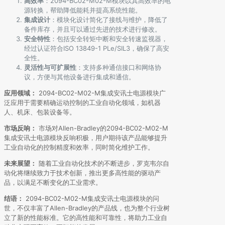
高效率
：2094-BC02-M02-M模块以其高效率的电
源转换，帮助降低能耗并提高系统性能。
集成设计
：模块化设计简化了接线与维护，降低了
备件库存，并且可以通过先进的技术进行修改。
安全特性
：包括安全转矩中断和安全转速监视器，
经过认证符合ISO 13849-1 PLe/SIL3，确保了高安
全性。
灵活性与可扩展性
：支持多种通信接口和网络协
议，方便与其他设备进行集成和通信。
应用领域：
2094-BC02-M02-M集成安讯士电源模块广
泛应用于需要精确运动控制的工业自动化领域，如机器
人、机床、包装设备等。
市场反响：
市场对Allen-Bradley的2094-BC02-M02-M
集成安讯士电源模块反响积极，用户期待该产品能够提升
工业自动化的控制精度和效率，同时简化维护工作。
未来展望：
随着工业自动化技术的不断进步，罗克韦尔自
动化将继续致力于技术创新，推出更多高性能的驱动产
品，以满足不断变化的工业需求。
结语：
2094-BC02-M02-M集成安讯士电源模块的问
世，不仅丰富了Allen-Bradley的产品线，也为整个行业树
立了新的性能标准。它的高性能和可靠性，将助力工业自