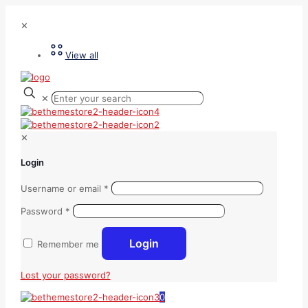
✕
View all
✕
✕
Login
Username or email
*
Password
*
Login
Remember me
Lost your password?
0