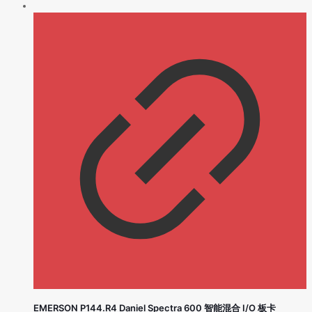
EMERSON P144.R4 Daniel Spectra 600 智能混合 I/O 板卡