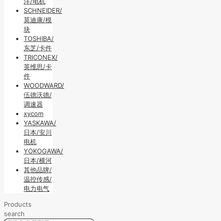
洋/电机
SCHNEIDER/
莫迪康/模
块
TOSHIBA/
东芝/卡件
TRICONEX/
英维思/卡
件
WOODWARD/
伍德沃德/
调速器
xycom
YASKAWA/
日本/安川
电机
YOKOGAWA/
日本/横河
其他品牌/
温控传感/
电力电气
Products
search