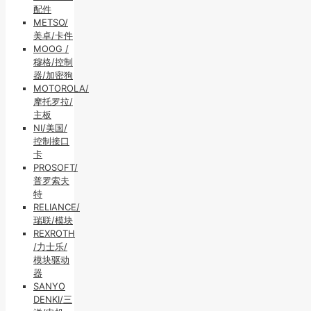
配件
METSO/
美卓/卡件
MOOG /
穆格/控制
器/加密狗
MOTOROLA/
摩托罗拉/
主板
NI/美国/
控制接口
卡
PROSOFT/
普罗索夫
特
RELIANCE/
瑞联/模块
REXROTH
/力士乐/
模块驱动
器
SANYO
DENKI/三