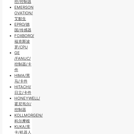
控/控制器
EMERSON
OVATION/
艾默生
EPRO/德
国/传感器
FOXBORO/
福克斯波
罗/CPU
GE
/FANUC/
控制器/卡
件
HIMA/黑
马/卡件
HITACHI/
日立/卡件
HONEYWELL/
霍尼韦尔/
控制器
KOLLMORGEN/
科尔摩根
KUKA/库
卡/机器人