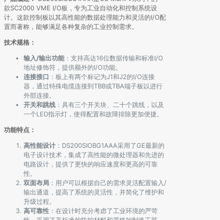
款SC2000 VME I/O板，专为工业自动化和控制系统设
计。这款控制板以其高性能的数据处理能力和灵活的I/O配
置而著称，能够满足各种复杂的工业控制需求。
技术规格：
输入/输出功能
：支持高达16位数据传输和标准I/O
地址修饰符，提供额外的I/O功能。
连接接口
：板上有两个标记为J1和J2的I/O连接
器，通过特殊电缆连接到TBB或TBA端子板以进行
外部连接。
开关和跳线
：具有三个开关块、二十个跳线，以及
一个LED指示灯，使得配置和故障排除更加便捷。
功能特点：
高性能设计
：DS200SIOBG1AAA采用了GE最新的
电子设计技术，集成了高性能的微处理器和先进的
电路设计，提供了更快的响应速度和更高的可靠
性。
双面布局
：用户可以根据自己的需求灵活配置输入/
输出通道，提高了系统的灵活性，并简化了维护和
升级过程。
高可靠性
：在设计时充分考虑了工业环境的严苛
性，采用了高标准的防护材料和严格的制造工艺，