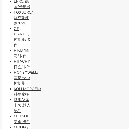
EPRO/德
国/传感器
FOXBORO/
福克斯波
罗/CPU
GE
/FANUC/
控制器/卡
件
HIMA/黑
马/卡件
HITACHI/
日立/卡件
HONEYWELL/
霍尼韦尔/
控制器
KOLLMORGEN/
科尔摩根
KUKA/库
卡/机器人
配件
METSO/
美卓/卡件
MOOG /